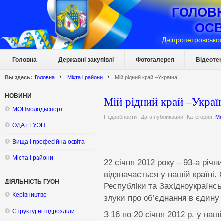
ГОЛОВ
ОСВ
Дніпропетровської
Головна
Державні закупівлі
Фотогалерея
Відеоте
Вы здесь:
Головна
Міста і райони
Мій рідний край –Україна!
НОВИНИ
Мій рідний край –Украї
МОНмолодьспорт
Подробности
Дата публикации
Категория:
Мі
ОДА і ГУОН
Вища і професійна освіта
Міста і райони
22 січня 2012 року – 93-а річ
відзначається у нашій країні.
ДІЯЛЬНІСТЬ ГУОН
Республіки та Західноукраїнс
Керівництво
злуки про об’єднання в єдину
Структурні підрозділи
З 16 по 20 січня 2012 р. у наш