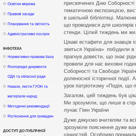
присвячених Дню Соборності 
Освітня мережа
тематичною експозицією, вис
Правові засади
в шкільній бібліотеці. Малюнк
що проводився для школярів м
Планування та звітність
стенди. Цілий тиждень ми жил
Адміністративні послуги
Цікаві естафети для знавців і
зветься Україна» побудили в 
ІНФОТЕКА
прагнув довести, що знає рід
Нормативно-правова база
провели для нас виховні годи
Розпорядні документи
Соборності та Свободи Україн
ОДА та обласної ради
доленосної історичної події. 
урок патріотизму «Подія, що 
Накази, листи ГУОН та
Загалом, цей тиждень був цік
матеріали нарад
Ми зрозуміли, що лише в спра
Методичні рекомендації
лунає Гімн України
Роз'яснення для громадян
Дуже дякуємо вчителям та всі
зрозуміле пояснення дуже ва
ДОСТУП ДО ПУБЛІЧНОЇ
цінностей. Особливо проникли