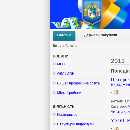
Головна
Державні закупівлі
Ви тут:
Головна
НОВИНИ
2013
МОН
Понеділ
ОДА і ДОН
Про прове
народжен
Вища і професійна освіта
Міста і райони
Деталі:
Оп
Категорія
М
ДІЯЛЬНІСТЬ
Читати дал
Керівництво
У ЗОШ № 
Структурні підрозділи