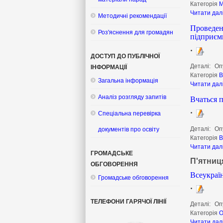
Категорія
М
Читати дал
Методичні рекомендації
Проведен
Роз'яснення для громадян
підприєм
ДОСТУП ДО ПУБЛІЧНОЇ
Деталі:
Оп
ІНФОРМАЦІЇ
Категорія
В
Загальна інформація
Читати дал
Аналіз розгляду запитів
Вчаться 
Спеціальна перевірка
Деталі:
Оп
документів про освіту
Категорія
В
Читати дал
ГРОМАДСЬКЕ
П'ятниця
ОБГОВОРЕННЯ
Всеукраї
Громадське обговорення
ТЕЛЕФОНИ ГАРЯЧОЇ ЛІНІЇ
Деталі:
Оп
Категорія
О
Читати дал