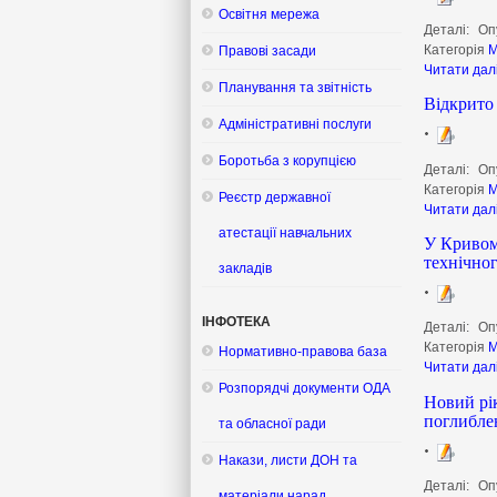
Освітня мережа
Деталі:
Оп
Категорія
М
Правові засади
Читати дал
Планування та звітність
Відкрито
Адміністративні послуги
Боротьба з корупцією
Деталі:
Оп
Категорія
М
Реєстр державної
Читати дал
атестації навчальних
У Кривому
технічно
закладів
ІНФОТЕКА
Деталі:
Оп
Категорія
М
Нормативно-правова база
Читати дал
Розпорядчі документи ОДА
Новий рік
поглибле
та обласної ради
Накази, листи ДОН та
Деталі:
Оп
матеріали нарад