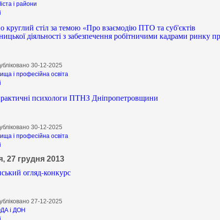
іста і райони
і
о круглий стіл за темою «Про взаємодію ПТО та суб'єктів
ницької діяльності з забезпечення робітничими кадрами ринку пр
убліковано 30-12-2025
ища і професійна освіта
і
практичні психологи ПТНЗ Дніпропетровщини
убліковано 30-12-2025
ища і професійна освіта
і
, 27 грудня 2013
нський огляд-конкурс
убліковано 27-12-2025
ДА і ДОН
і