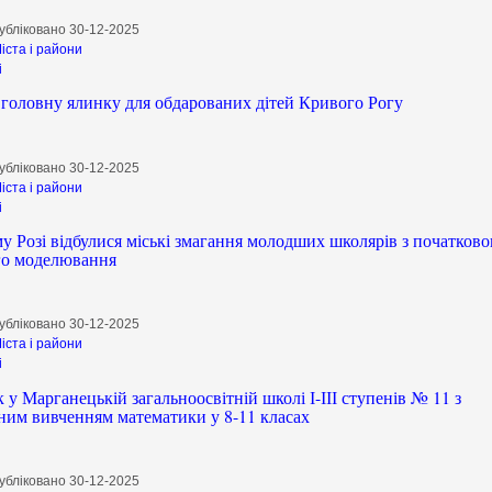
убліковано 30-12-2025
іста і райони
і
 головну ялинку для обдарованих дітей Кривого Рогу
убліковано 30-12-2025
іста і райони
і
 Розі відбулися міські змагання молодших школярів з початково
го моделювання
убліковано 30-12-2025
іста і райони
і
 у Марганецькій загальноосвітній школі І-ІІІ ступенів № 11 з
ним вивченням математики у 8-11 класах
убліковано 30-12-2025