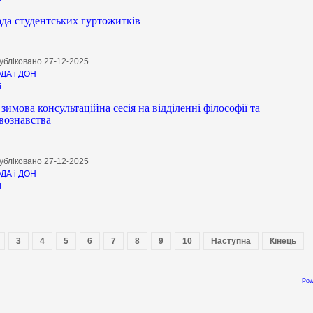
ада студентських гуртожитків
убліковано 27-12-2025
ДА і ДОН
і
имова консультаційна сесія на відділенні філософії та
вознавства
убліковано 27-12-2025
ДА і ДОН
і
3
4
5
6
7
8
9
10
Наступна
Кінець
Pow