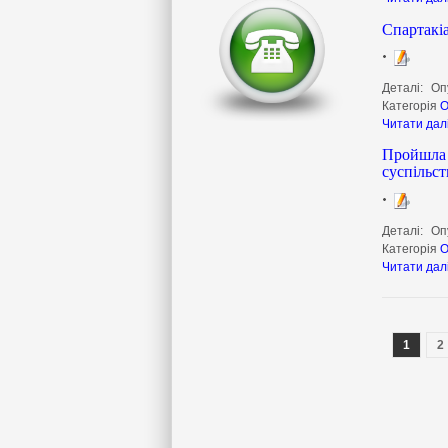
Спартакі
Деталі:
Оп
Категорія
О
Читати дал
Пройшла з
суспільст
Деталі:
Оп
Категорія
О
Читати дал
1
2