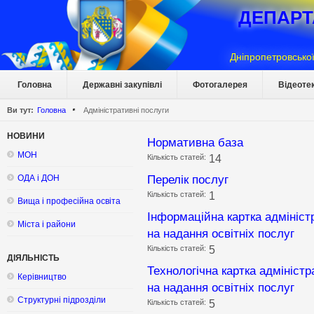
ДЕПАРТ
Дніпропетровської
Головна
Державні закупівлі
Фотогалерея
Відеоте
Ви тут:
Головна
Адміністративні послуги
НОВИНИ
Нормативна база
МОН
Кількість статей:
14
Перелік послуг
ОДА і ДОН
Кількість статей:
1
Вища і професійна освіта
Інформаційна картка адмініст
Міста і райони
на надання освітніх послуг
Кількість статей:
5
ДІЯЛЬНІСТЬ
Технологічна картка адмініст
Керівництво
на надання освітніх послуг
Структурні підрозділи
Кількість статей:
5