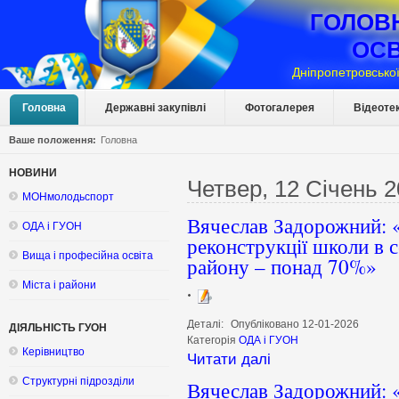
ГОЛОВ
ОСВ
Дніпропетровської
Головна
Державні закупівлі
Фотогалерея
Відеоте
Ваше положення:
Головна
НОВИНИ
Четвер, 12 Січень 
МОНмолодьспорт
Вячеслав Задорожний: «
ОДА і ГУОН
реконструкції школи в 
Вища і професійна освіта
району – понад 70%»
Міста і райони
Деталі:
Опубліковано 12-01-2026
ДІЯЛЬНІСТЬ ГУОН
Категорія
ОДА і ГУОН
Керівництво
Читати далі
Структурні підрозділи
Вячеслав Задорожний: «