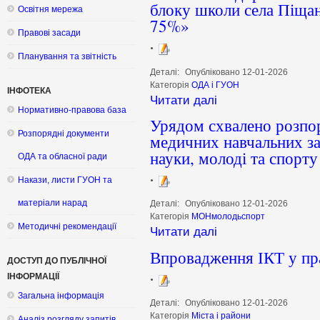
блоку школи села Піща
Освітня мережа
75%»
Правові засади
Планування та звітність
Деталі:
Опубліковано 12-01-2026
Категорія
ОДА і ГУОН
ІНФОТЕКА
Читати далі
Нормативно-правова база
Урядом схвалено розпо
Розпорядні документи
медичних навчальних зак
науки, молоді та спорту
ОДА та обласної ради
Накази, листи ГУОН та
матеріали нарад
Деталі:
Опубліковано 12-01-2026
Категорія
МОНмолодьспорт
Методичні рекомендації
Читати далі
Впровадження ІКТ у пр
ДОСТУП ДО ПУБЛІЧНОЇ
ІНФОРМАЦІЇ
Загальна інформація
Деталі:
Опубліковано 12-01-2026
Категорія
Міста і райони
Аналіз розгляду запитів