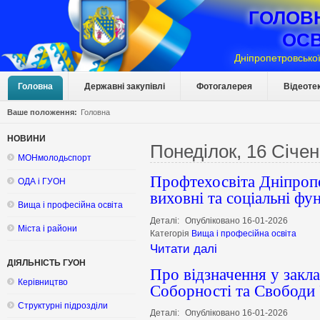
ГОЛОВ
ОСВ
Дніпропетровської
Головна
Державні закупівлі
Фотогалерея
Відеоте
Ваше положення:
Головна
НОВИНИ
Понеділок, 16 Січе
МОНмолодьспорт
Профтехосвіта Дніпроп
ОДА і ГУОН
виховні та соціальні фун
Вища і професійна освіта
Деталі:
Опубліковано 16-01-2026
Міста і райони
Категорія
Вища і професійна освіта
Читати далі
ДІЯЛЬНІСТЬ ГУОН
Про відзначення у закла
Керівництво
Соборності та Свободи
Структурні підрозділи
Деталі:
Опубліковано 16-01-2026