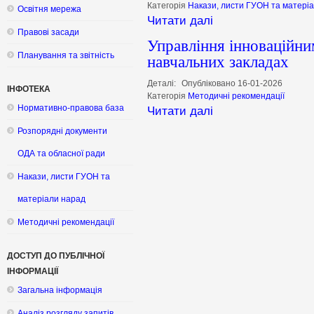
Категорія
Накази, листи ГУОН та матері
Освітня мережа
Читати далі
Правові засади
Управління інноваційни
Планування та звітність
навчальних закладах
Деталі:
Опубліковано 16-01-2026
ІНФОТЕКА
Категорія
Методичні рекомендації
Нормативно-правова база
Читати далі
Розпорядні документи
ОДА та обласної ради
Накази, листи ГУОН та
матеріали нарад
Методичні рекомендації
ДОСТУП ДО ПУБЛІЧНОЇ
ІНФОРМАЦІЇ
Загальна інформація
Аналіз розгляду запитів