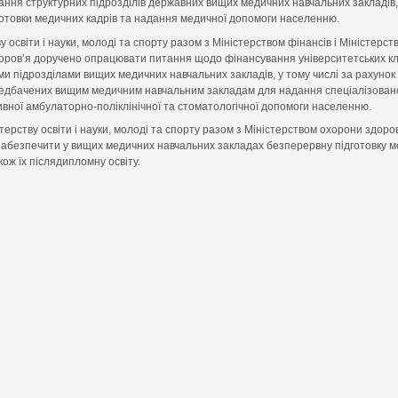
ання структурних підрозділів державних вищих медичних навчальних закладів,
готовки медичних кадрів та надання медичної допомоги населенню.
у освіти і науки, молоді та спорту разом з Міністерством фінансів і Міністерст
оров’я доручено опрацювати питання щодо фінансування університетських клін
ми підрозділами вищих медичних навчальних закладів, у тому числі за рахуно
редбачених вищим медичним навчальним закладам для надання спеціалізован
ивної амбулаторно-поліклінічної та стоматологічної допомоги населенню.
терству освіти і науки, молоді та спорту разом з Міністерством охорони здоро
забезпечити у вищих медичних навчальних закладах безперервну підготовку 
акож їх післядипломну освіту.