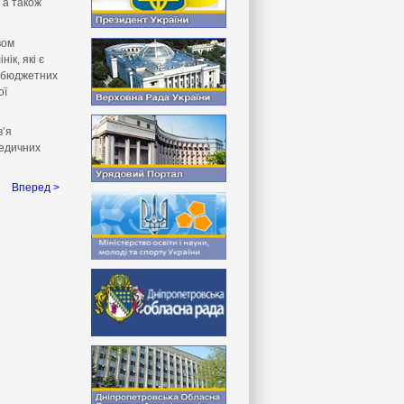
 а також
вом
ік, які є
к бюджетних
ої
в’я
медичних
Вперед >