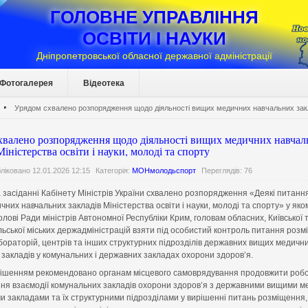
ГОЛОВНЕ УПРАВЛІННЯ
ОСВІТИ І НАУКИ
Дніпропетровської обласної державної адміністрації
Фотогалерея
Відеотека
Урядом схвалено розпорядження щодо діяльності вищих медичних навчальних заклад
хвалено розпорядження щодо діяльності вищих медичних навчал
Міністерства освіти і науки, молоді та спорту
ліковано 12.01.2026 12:15
Категорія:
МОНмолодьспорт
Переглядів: 76
 засіданні Кабінету Міністрів України схвалено розпорядження «Деякі питання
них навчальних закладів Міністерства освіти і науки, молоді та спорту» у яко
лові Ради міністрів Автономної Республіки Крим, головам обласних, Київської 
ьської міських держадміністрацій взяти під особистий контроль питання роз
бораторій, центрів та інших структурних підрозділів державних вищих медичн
 закладів у комунальних і державних закладах охорони здоров’я.
ішенням рекомендовано органам місцевого самоврядування продовжити робо
ня взаємодії комунальних закладів охорони здоров’я з державними вищими 
и закладами та їх структурними підрозділами у вирішенні питань розміщення,