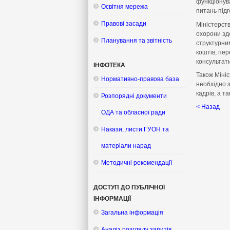
функціонув
Освітня мережа
питань під
Правові засади
Міністерств
охорони зд
Планування та звітність
структурни
коштів, пе
консультат
ІНФОТЕКА
Також Мініс
Нормативно-правова база
необхідно 
кадрів, а т
Розпорядні документи
< Назад
ОДА та обласної ради
Накази, листи ГУОН та
матеріали нарад
Методичні рекомендації
ДОСТУП ДО ПУБЛІЧНОЇ
ІНФОРМАЦІЇ
Загальна інформація
Аналіз розгляду запитів