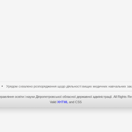
Урядом схвалено розпорядження щодо діяльності вищих медичних навчальних заклад
равління освіти і науки Діпропетровської обласної державної адміністрації. All Rights R
Valid
XHTML
and CSS