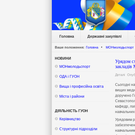
Головна
Державні закупівлі
Ваше положення:
Головна
МОНмолодьспорт
НОВИНИ
Урядом с
закладів 
МОНмолодьспорт
Деталі
Опуб
ОДА і ГУОН
Сьогодні на
Вища і професійна освіта
вищих медич
доручено Го
Міста і райони
Севастопол
кафедр, ла
ДІЯЛЬНІСТЬ ГУОН
навчальних
Керівництво
Урядовим р
забезпечен
Структурні підрозділи
навчальним