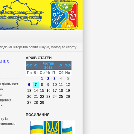
ів Міністерства освіти і науки, молоді та спорту
АРХІВ СТАТЕЙ
ьних
Лютий
<<
<
>
>>
2012
Пн
Вт
Ср
Чт
Пт
Сб
Нд
1
2
3
4
5
 діяльності
6
7
8
9
10
11
12
му
13
14
15
16
17
18
19
та
20
21
22
23
24
25
26
міщення
27
28
29
их
ПОСИЛАННЯ
ту із
медичними