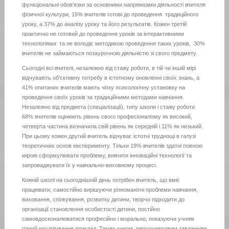
функціональні обов'язки за основними напрямками діяльності вчителя
фізичної культури, 15% вчителів готові до проведення традиційного
уроку, а 37% до аналізу уроку та його результатів. Кожен третій
практично не готовий до проведення уроків за інтерактивними
технологіями та не володіє методикою проведення таких уроків, 30%
вчителів не займаються позаурочною діяльністю зі свого предмету.
Сьогодні всі вчителі, незалежно від стажу роботи, в тій чи іншій мірі
відчувають об’єктивну потребу в істотному оновленні своїх знань, а
41% опитаних вчителів мають чітку психологічну установку на
проведення своїх уроків за традиційними методами навчання.
Незалежно від предмета (спеціалізації), типу школи і стажу роботи
68% вчителів оцінюють рівень свого професіоналізму як високий,
четверта частина визначила свій рівень як середній і 11% як низький.
При цьому кожен другий вчитель відчуває істотні труднощі в галузі
теоретичних основ експерименту. Тільки 19% вчителів здатні повною
мірою сформулювати проблему, вивчити інноваційні технології та
запроваджувати їх у навчально-виховному процесі.
Кожній школі на сьогоднішній день потрібен вчитель, що вміє
працювати, самостійно вирішуючи різноманітні проблеми навчання,
виховання, спілкування, розвитку дитини, творчо підходити до
організації становлення особистості дитини, постійно
самовдосконалюватися професійно і морально, показуючи учням
гідний наслідування приклад. Таким чином, першочерговим завданням