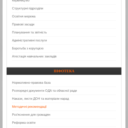
Керівництво
Структурні підрозділи
Освітня мережа
Правові засади
Планування та звітність
Адміністративні послуги
Боротьба з корупцією
Атестація навчальних закладів
ІНФОТЕКА
Нормативно-правова база
Розпорядчі документи ОДА та обласної ради
Накази, листи ДОН та матеріали нарад
Методичні рекомендації
Роз'яснення для громадян
Реформа освіти