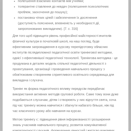
полегшення взаємних контактів між учнями;
толерантне ставлення до невдач (полегшення психологічних
проблем, заохочення до пошуку);
постановка чітких цілей і забезпечення їх досягнення
(доступність пояснення, впевненість у необхідності дії,
запропонованих викладачем). [7. с. 316]
Для того щоб підвищити рівень професійної майстерності вчителів
фізичної культури в початковій школі, на наш погляд, буде
ефективним запровадження в курсову перепідготовку обласних
інститутів післядипломної педагогічної освіти тренінгової методики,
однієї з ефективнішої педагогічної технології. Тренінгова методика - це
продумана в деталях модель спільної педагогічної діяльності з
проектування, організації і проведення навчального процесу з
обов'язковим створенням сприятливого освітнього середовища для
викладача і слухача.
Тренінг як форма педагогічного впливу передусім передбачає
використання активних методів групової роботи. Саме тому вони дуже
подобаються слухачам, дітям і створюють у них відчуття свята, хоча
під час тренінгу можна навчитися і збагнути набагато більше, ніж під
час класичного уроку або навчання на курсах.
Метою тренінгу є: підвищення рівня інформованості і розширення
знань учасників навчального процесу, розвиток комунікативної
компетентності слухачів, формування цінностей і життєво важливих