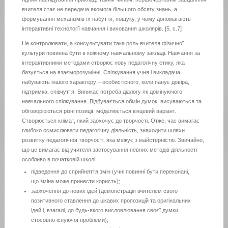
вчителя стає не передача якомога більшого обсягу знань, а
формування механізмів їх набуття, пошуку, у чому допомагають
інтерактивні технології навчання і виховання школярів. [5. с.7]
Не контролювати, а консультувати така роль вчителя фізичної
культури повинна бути в кожному навчальному закладі. Навчання за
інтерактивними методами створює нову педагогічну етику, яка
базується на взаєморозумінні. Спілкування учня і викладача
набувають іншого характеру – особистісного, коли панує довіра,
підтримка, співчуття. Виникає потреба діалогу як домінуючого
навчального спілкування. Відбувається обмін думок, висуваються та
обговорюються різні позиції, моделюється кінцевий варіант.
Створюється клімат, який заохочує до творчості. Отже, час вимагає
глибоко осмислювати педагогічну діяльність, знаходити шляхи
розвитку педагогічної творчості, яка межує з майстерністю. Звичайно,
що це вимагає від учителя застосування певних методів діяльності
особливо в початковій школі:
підведення до сприйняття змін (учні повинні бути переконані,
що зміна може принести користь);
заохочення до нових ідей (демонстрація вчителем свого
позитивного ставлення до цікавих пропозицій та оригінальних
ідей і, взагалі, до будь-якого висловлювання своєї думки
стосовно існуючої проблеми);