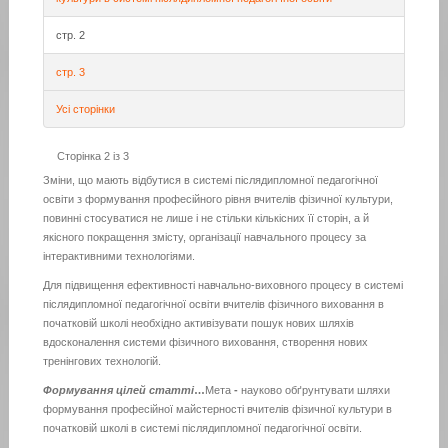
стр. 2
стр. 3
Усі сторінки
Сторінка 2 із 3
Зміни, що мають відбутися в системі післядипломної педагогічної
освіти з формування професійного рівня вчителів фізичної культури,
повинні стосуватися не лише і не стільки кількісних її сторін, а й
якісного покращення змісту, організації навчального процесу за
інтерактивними технологіями.
Для підвищення ефективності навчально-виховного процесу в системі
післядипломної педагогічної освіти вчителів фізичного виховання в
початковій школі необхідно активізувати пошук нових шляхів
вдосконалення системи фізичного виховання, створення нових
тренінгових технологій.
Формування цілей статті
…
Мета
-
науково обґрунтувати шляхи
формування професійної майстерності вчителів фізичної культури в
початковій школі в системі післядипломної педагогічної освіти.