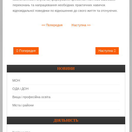
переконань та напрацювання необхідних практичних навичок
відповідальної поведінки по відношенню до свого життя та оточуючих.
<< Попередня
Наступна >>
Попередня
Наступна
НОВИНИ
МОН
ОДА і ДОН
Вища і професійна освіта
Міста і райони
ДІЯЛЬНІСТЬ