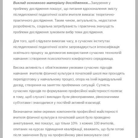
Виклад основного матеріалу дослідження…
Занурення у
проблему дослідження показує, що питання вдосконалення змісту
післядипломної педагогічної освіти вчителя вимагає теоретично-
практичного дослідження. Таким чином, актуальність, недостатня
розробленість, соціальна затребуваність і практична значущість
проблеми дослідження зумовили вибір теми дослідження.
Для того, щоб слідувати вимогам часу, в сучасних інститутах
післядипломної педагогічної освіти запроваджується інтенсифікація
освітнього процесу за допомогою використання сучасних технологій
навчання і створення психологічного комфортного середовища.
Висока активність є обов’язковими умовами сучасних підходів
навчання вчителів фізичної культури в початковій школі яки проходять
перепідготовку у навчальному процесі, опора на їхній індивідуальний
досвід, створення на заняттях проблемних ситуацій. Сутність
сучасних підходів по формуванню професійної майстерності полягає
в тому, щоб слухачі і викладач були рівноправними, рівнозначними
суб’єктами і знаходилися у постійній активній взаємодії.
Визначаючи зміни окремих компонентів професійної майстерності
вчителя фізичної культури в початковій школі було проведено
анкетування, яке показує, що тільки 10% з кожних 100 вчителів,
опитаних на курсах підвищення кваліфікації, вважають, що були готові
після закінчення Вузу на професійному рівні виконувати свої