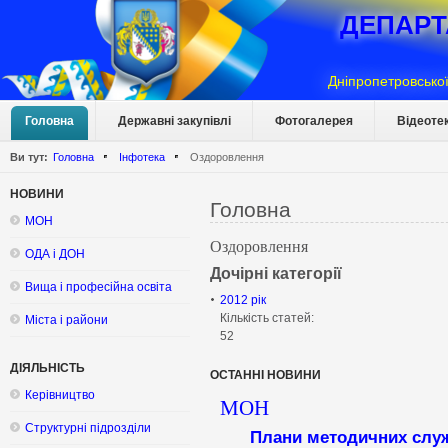
ДЕПАРТ
Дніпропетровської
Головна
Державні закупівлі
Фотогалерея
Відеоте
Ви тут:
Головна
Інфотека
Оздоровлення
НОВИНИ
Головна
МОН
Оздоровлення
ОДА і ДОН
Дочірні категорії
Вища і професійна освіта
2012 рік
Кількість статей:
Міста і райони
52
ДІЯЛЬНІСТЬ
ОСТАННІ НОВИНИ
Керівництво
МОН
Структурні підрозділи
Плани методичних служб