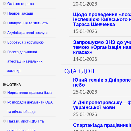
20-01-2026
Освітня мережа
Правові засади
Щодо проведення «поз
інспекцією Київського 
Планування та звітність
Тараса Шевченка
15-01-2026
Адміністративні послуги
Запрошуємо ЗНЗ до учас
Боротьба з корупцією
темою «Організація на
класах»
Реєстр державної
14-01-2026
атестації навчальних
ОДА і ДОН
закладів
Юний технік з Дніпроп
небо
ІНФОТЕКА
25-01-2026
Нормативно-правова база
У Дніпропетровську – ф
Розпорядчі документи ОДА
української мови
та обласної ради
25-01-2026
Накази, листи ДОН та
Спартакіада працівникі
матеріали нарад