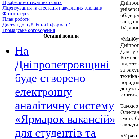
Професійно-технічна освіта
Дніпроп
Ліцензування та атестація навчальних закладів
універс
Фотогалерея
облдерж
План роботи
засідан
Доступ до публічної інформації
ІV рівні
Громадське обговорення
Останні новини
«Майбут
Дніпроп
На
Для гур
Комплек
Дніпропетровщині
підгото
за раху
буде створено
техніка
порадил
електронну
депутат
кошти»,
аналітичну систему
Також з
Олексан
«Ярмарок вакансій»
змогу б
заклади
для студентів та
«У разі