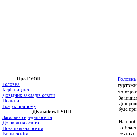
Про ГУОН
Головна
Головна
гуртожи
Керівництво
універси
Довідник закладів освіти
За ініці
Новини
Дніпроп
Графік прийому
буде при
Діяльність ГУОН
Загальна середня освіта
На найб
Дошкільна освіта
з облас
Позашкільна освіта
техніки
Вища освіта