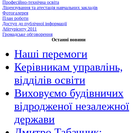
Професійно-технічна освіта
Ліцензування та атестація навчальних закладів
Фотогалерея
План роботи
Доступ до публічної інформації
Абітурієнту 2011
Громадське обговорення
Останні новини
Наші перемоги
Керівникам управлінь,
відділів освіти
Виховуємо будівничих
відродженої незалежної
держави
Дмитро Табачник: