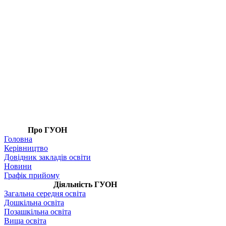
Про ГУОН
Головна
Керівництво
Довідник закладів освіти
Новини
Графік прийому
Діяльність ГУОН
Загальна середня освіта
Дошкільна освіта
Позашкільна освіта
Вища освіта