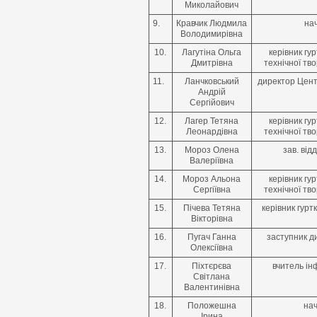
Миколайович
9.
Кравчик Людмила
нач
Володимирівна
10.
Лагутіна Ольга
керівник гу
Дмитрівна
технічної тв
11.
Ланчковський
директор Цент
Андрій
Сергійович
12.
Лагер Тетяна
керівник гу
Леонардівна
технічної тв
13.
Мороз Олена
зав. ві
Валеріївна
14.
Мороз Альона
керівник гу
Сергіївна
технічної тв
15.
Пічева Тетяна
керівник гурт
Вікторівна
16.
Пугач Ганна
заступник д
Олексіївна
17.
Піхтєрєва
вчитель ін
Світлана
Валентинівна
18.
Положешна
нач
Ірина