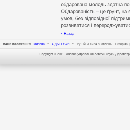
обдарована молодь здатна пор
Обдарованість – це ґрунт, на
умов, без відповідної підтри
розвиватися і перероджуватис
< Назад
Ваше положення:
Головна
ОДА і ГУОН
Рушійна сила оновлень – інформацій
Copyright © 2011 Головне управління освіти і науки Діпропетр