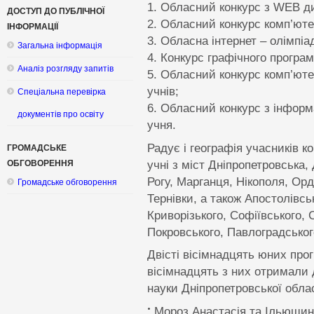
Обласний конкурс з WEB ди
ДОСТУП ДО ПУБЛІЧНОЇ
Обласний конкурс комп’ютер
ІНФОРМАЦІЇ
Обласна інтернет – олімпіа
Загальна інформація
Конкурс графічного програм
Аналіз розгляду запитів
Обласний конкурс комп’юте
учнів;
Спеціальна перевірка
Обласний конкурс з інформа
документів про освіту
учня.
Радує і географія учасників к
ГРОМАДСЬКЕ
учні з міст Дніпропетровська
ОБГОВОРЕННЯ
Рогу, Марганця, Нікополя, Ор
Громадське обговорення
Тернівки, а також Апостолівсь
Криворізького, Софіївського, 
Покровського, Павлоградського
Двісті вісімнадцять юних прог
вісімнадцять з них отримали 
науки Дніпропетровської облас
Мороз Анастасія та Ільюшин