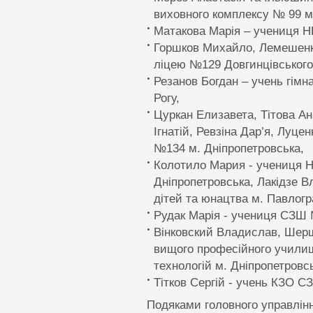
виховного комплексу № 99 м
Матакова Марiя – учениця Н
Горшков Михайло, Лемешенко
ліцею №129 Довгинцівського 
Резанов Богдан – учень гімн
Рогу,
Цуркан Елизавета, Тітова Ан
Ігнатій, Ревзіна Дар’я, Луцен
№134 м. Дніпропетровська,
Колотило Мария - учениця Н
Дніпропетровська, Лакідзе 
дітей та юнацтва м. Павлогр
Рудак Марія - учениця СЗШ 
Вінковский Владислав, Шерш
вищого професійного училищ
технологій м. Дніпропетровс
Тітков Сергій - учень КЗО 
Подяками головного управлінн