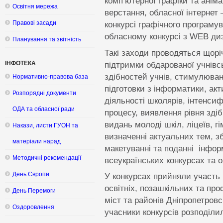
комп’ютерної графіки та аніма
Освітня мережа
верстання, обласної інтернет 
Правові засади
конкурсі графічного програму
обласному конкурсі з WEB ди
Планування та звітність
Такі заходи проводяться щорі
підтримки обдарованої учнівсь
ІНФОТЕКА
здібностей учнів, стимулюван
Нормативно-правова база
підготовки з інформатики, акт
Розпорядні документи
діяльності школярів, інтенсиф
ОДА та обласної ради
процесу, виявлення рівня здіб
видань молоді шкіл, ліцеїв, гі
Накази, листи ГУОН та
визначенні актуальних тем, з
матеріали нарад
макетуванні та поданні інфор
Методичні рекомендації
всеукраїнських конкурсах та о
День Європи
У конкурсах прийняли участь 1
освітніх, позашкільних та пр
День Перемоги
міст та районів Дніпропетровс
Оздоровлення
учасники конкурсів розподіли