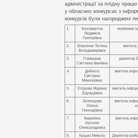
адміністрації за плідну працю
у обласних конкурсах з інформ
конкурсів були нагороджені пе
1.
Безсмертна
керівника г
Людмила
Григорівна
2.
Власенко Тетяна
вчитель
Володимирівна
3.
Главацька
директор Б
Світлана Іванівна
4.
Дейнега
вчитель інфо
Світлана
Миколаївна
5.
Єгорова Марина
вчитель інфор
Едуардівна
6.
Зеленцова
вчитель інфо
Олена
н
Геннадіївна
7.
Кирюхіна
вчитель інф
Наталія
Олександрівна
8.
Куцько Микола
Директор райо