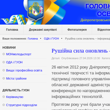
ГОЛОВ
ОСВ
Дніпропетровської
Головна
Державні закупівлі
Фотогалерея
Відеоте
Ваше положення:
Головна
ОДА і ГУОН
Рушійна сила оновлень – інформацій
НОВИНИ
Рушійна сила оновлень 
МОНмолодьспорт
Деталі
Опубліковано 27.04.2026 13:30
Катего
ОДА і ГУОН
26 квітня 2012 року Дніпропе
Вища і професійна освіта
технічної творчості та інформ
підтримці головного управлінн
Міста і райони
обласної державної адміністр
конференція по нагородженню 
ДІЯЛЬНІСТЬ ГУОН
інформаційних технологій.
Керівництво
Протягом року учні брали учас
Структурні підрозділи