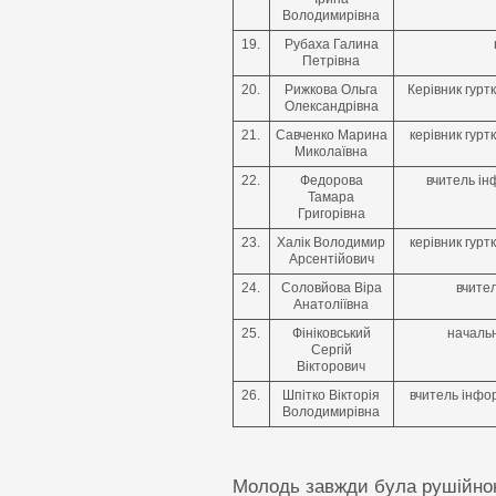
Володимирівна
19.
Рубаха Галина
Петрівна
20.
Рижкова Ольга
Керівник гурт
Олександрівна
21.
Савченко Марина
керівник гурт
Миколаївна
22.
Федорова
вчитель ін
Тамара
Григорівна
23.
Халік Володимир
керівник гурт
Арсентійович
24.
Соловйова Віра
вчите
Анатоліївна
25.
Фініковський
начальн
Сергій
Вікторович
26.
Шпітко Вікторія
вчитель інфор
Володимирівна
Молодь завжди була рушійною