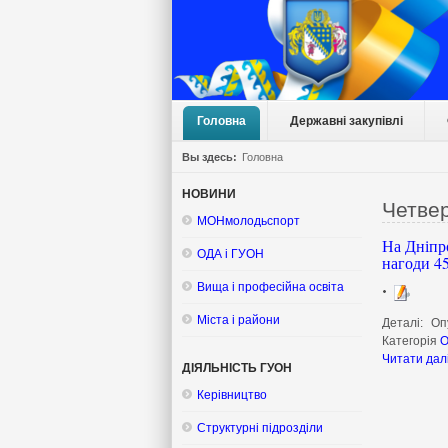
Головна
Державні закупівлі
Вы здесь:
Головна
НОВИНИ
Четвер
МОНмолодьспорт
На Дніпро
ОДА і ГУОН
нагоди 45
Вища і професійна освіта
Міста і райони
Деталі:
Оп
Категорія
О
Читати дал
ДІЯЛЬНІСТЬ ГУОН
Керівництво
Структурні підрозділи