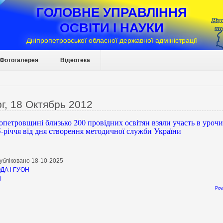
ГОЛОВНЕ УПРАВЛІННЯ
ОСВІТИ І НАУКИ
Дніпропетровської обласної державної адміністрації
Фотогалерея
Відеотека
г, 18 Октябрь 2012
петровщині близько 200 провідних освітян взяли участь в урочи
-річчя від дня створення методичної служби України
убліковано 18-10-2025
ДА і ГУОН
і
Pow