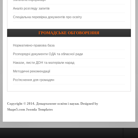
Аналіз розгляду запитів
Спеціальна перевірка документів про освіту
ГРОМАДСЬКЕ
ОБГОВОРЕННЯ
Нормативно-правова база
Розпорядчі документи ОДА та обласної ради
Накази, листи ДОН та матеріали нарад
Методичні рекомендації
Роз'яснення для громадян
Copyright © 2014. Департамент освіти і науки. Designed by
Shape5.com Joomla Templates