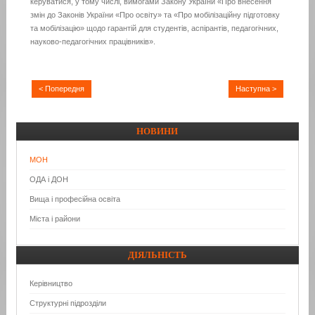
керуватися, у тому числі, вимогами Закону України «Про внесення
змін до Законів України «Про освіту» та «Про мобілізаційну підготовку
та мобілізацію» щодо гарантій для студентів, аспірантів, педагогічних,
науково-педагогічних працівників».
< Попередня
Наступна >
НОВИНИ
МОН
ОДА і ДОН
Вища і професійна освіта
Міста і райони
ДІЯЛЬНІСТЬ
Керівництво
Структурні підрозділи