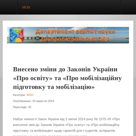
МОН
Внесено зміни до Законів України
«Про освіту» та «Про мобілізаційну
підготовку та мобілізацію»
Категорія:
МОН
Опубліковано: 03 вересня 2014
Перегляди: 45
Набув чинності Закон України від 3 липня 2014 року № 1575-VІІ «Про
внесення змін до Законів України «Про освіту» та «Про мобілізаційну
підготовку та мобілізацію» щодо гарантій для студентів, аспірантів,