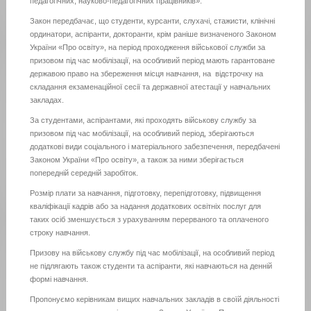
педагогічних, науково-педагогічних працівників».
Закон передбачає, що студенти, курсанти, слухачі, стажисти, клінічні
ординатори, аспіранти, докторанти, крім раніше визначеного Законом
України «Про освіту», на період проходження військової служби за
призовом під час мобілізації, на особливий період мають гарантоване
державою право на збереження місця навчання, на відстрочку на
складання екзаменаційної сесії та державної атестації у навчальних
закладах.
За студентами, аспірантами, які проходять військову службу за
призовом під час мобілізації, на особливий період, зберігаються
додаткові види соціального і матеріального забезпечення, передбачені
Законом України «Про освіту», а також за ними зберігається
попередній середній заробіток.
Розмір плати за навчання, підготовку, перепідготовку, підвищення
кваліфікації кадрів або за надання додаткових освітніх послуг для
таких осіб зменшується з урахуванням перерваного та оплаченого
строку навчання.
Призову на військову службу під час мобілізації, на особливий період
не підлягають також студенти та аспіранти, які навчаються на денній
формі навчання.
Пропонуємо керівникам вищих навчальних закладів в своїй діяльності