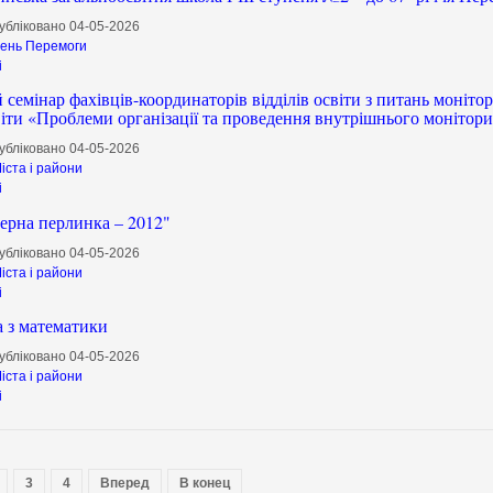
убліковано 04-05-2026
ень Перемоги
і
семінар фахівців-координаторів відділів освіти з питань моніто
віти «Проблеми організації та проведення внутрішнього монітор
убліковано 04-05-2026
іста і райони
і
ерна перлинка – 2012"
убліковано 04-05-2026
іста і райони
і
а з математики
убліковано 04-05-2026
іста і райони
і
3
4
Вперед
В конец