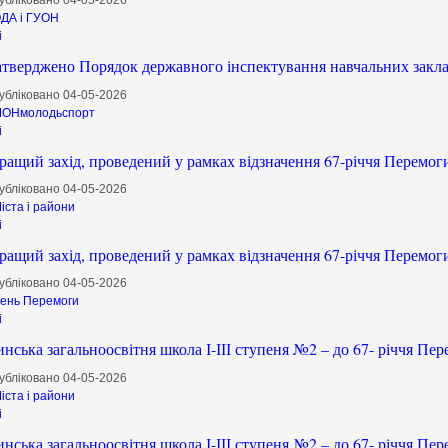
убліковано 04-05-2026
ДА і ГУОН
і
атверджено Порядок державного інспектування навчальних закла
убліковано 04-05-2026
ОНмолодьспорт
і
ращий захід, проведений у рамках відзначення 67-річчя Перемог
убліковано 04-05-2026
іста і райони
і
ращий захід, проведений у рамках відзначення 67-річчя Перемог
убліковано 04-05-2026
ень Перемоги
і
ська загальноосвітня школа І-ІІІ ступеня №2 – до 67- річчя Пе
убліковано 04-05-2026
іста і райони
і
ська загальноосвітня школа І-ІІІ ступеня №2 – до 67- річчя Пе