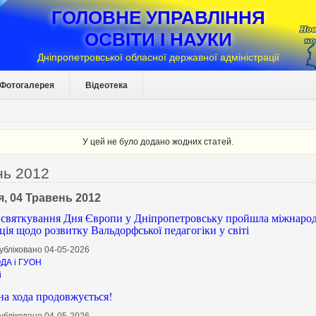
ГОЛОВНЕ УПРАВЛІННЯ
ОСВІТИ І НАУКИ
Дніпропетровської обласної державної адміністрації
Фотогалерея
Відеотека
У цей не було додано жодних статей.
нь 2012
я, 04 Травень 2012
 святкування Дня Європи у Дніпропетровську пройшла міжнаро
ія щодо розвитку Вальдорфської педагогіки у світі
убліковано 04-05-2026
ДА і ГУОН
і
а хода продовжується!