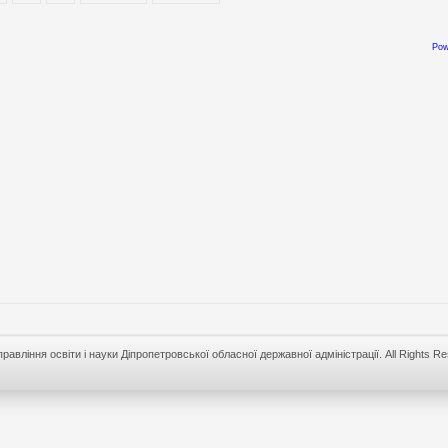
Pow
равління освіти і науки Діпропетровської обласної державної адміністрації. All Rights R