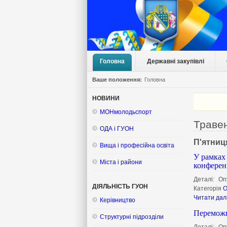
Головна
Державні закупівлі
Ваше положення:
Головна
НОВИНИ
МОНмолодьспорт
Траве
ОДА і ГУОН
П'ятниц
Вища і професійна освіта
У рамках
Міста і райони
конференц
Деталі:
Оп
ДІЯЛЬНІСТЬ ГУОН
Категорія
О
Читати дал
Керівництво
Переможн
Структурні підрозділи