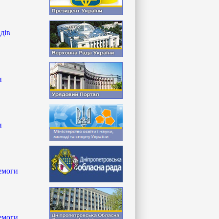
дів
и
и
ремоги
ремоги