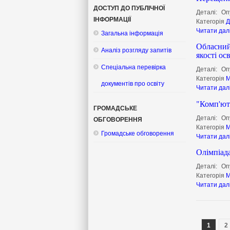
ДОСТУП ДО ПУБЛІЧНОЇ
Деталі:
Оп
ІНФОРМАЦІЇ
Категорія
Д
Читати дал
Загальна інформація
Обласний 
Аналіз розгляду запитів
якості ос
Спеціальна перевірка
Деталі:
Оп
Категорія
М
документів про освіту
Читати дал
"Комп'ют
ГРОМАДСЬКЕ
Деталі:
Оп
ОБГОВОРЕННЯ
Категорія
М
Громадське обговорення
Читати дал
Олімпіад
Деталі:
Оп
Категорія
М
Читати дал
1
2