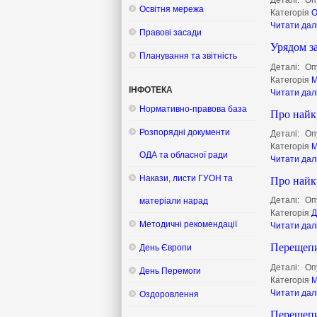
Деталі:
Оп
Освітня мережа
Категорія
О
Читати дал
Правові засади
Урядом з
Планування та звітність
Деталі:
Оп
Категорія
М
ІНФОТЕКА
Читати дал
Нормативно-правова база
Про найк
Розпорядні документи
Деталі:
Оп
Категорія
М
ОДА та обласної ради
Читати дал
Про найк
Накази, листи ГУОН та
Деталі:
Оп
матеріали нарад
Категорія
Д
Методичні рекомендації
Читати дал
Перещепин
День Європи
Деталі:
Оп
День Перемоги
Категорія
М
Читати дал
Оздоровлення
Перещепин