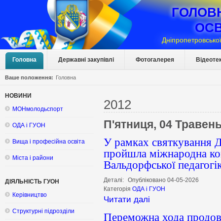
ГОЛОВ
ОСВ
Дніпропетровської
Головна
Державні закупівлі
Фотогалерея
Відеоте
Ваше положення:
Головна
НОВИНИ
2012
МОНмолодьспорт
П'ятниця, 04 Травен
ОДА і ГУОН
У рамках святкування 
Вища і професійна освіта
пройшла міжнародна ко
Міста і райони
Вальдорфської педагогік
Деталі:
Опубліковано 04-05-2026
ДІЯЛЬНІСТЬ ГУОН
Категорія
ОДА і ГУОН
Керівництво
Читати далі
Структурні підрозділи
Переможна хода продов