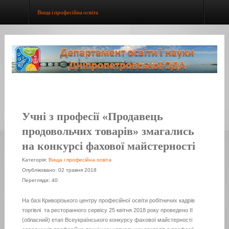
Вища і професійна освіта
Учні з професії «Продавець
продовольчих товарів» змагались
на конкурсі фахової майстерності
Категорія:
Вища і професійна освіта
Опубліковано: 02 травня 2018
Перегляди: 40
На базі Криворізького центру професійної освіти робітничих кадрів
торгівлі та ресторанного сервісу 25 квітня 2018 року проведено ІІ
(обласний) етап Всеукраїнського конкурсу фахової майстерності