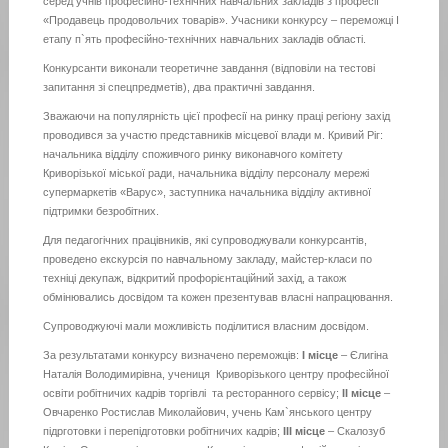
серед учнів професійно-технічних навчальних закладів з професії
«Продавець продовольчих товарів». Учасники конкурсу – переможці І
етапу п`ять професійно-технічних навчальних закладів області.
Конкурсанти виконали теоретичне завдання (відповіли на тестові
запитання зі спецпредметів), два практичні завдання.
Зважаючи на популярність цієї професії на ринку праці регіону захід
проводився за участю представників місцевої влади м. Кривий Ріг:
начальника відділу споживчого ринку виконавчого комітету
Криворізької міської ради, начальника відділу персоналу мережі
супермаркетів «Варус», заступника начальника відділу активної
підтримки безробітних.
Для педагогічних працівників, які супроводжували конкурсантів,
проведено екскурсія по навчальному закладу, майстер-класи по
техніці декупаж, відкритий профорієнтаційний захід, а також
обмінювались досвідом та кожен презентував власні напрацювання.
Супроводжуючі мали можливість поділитися власним досвідом.
За результатами конкурсу визначено переможців:
І місце
– Єлигіна
Наталія Володимирівна, учениця Криворізького центру професійної
освіти робітничих кадрів торгівлі та ресторанного сервісу;
ІІ місце
–
Овчаренко Ростислав Миколайович, учень Кам`янського центру
підрготовки і перепідготовки робітничих кадрів;
ІІІ місце
– Скалозуб