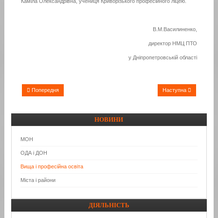
Каміла Олександрівна, учениця Криворізького професійного ліцею.
В.М.Василиненко,
директор НМЦ ПТО
у Дніпропетровській області
Попередня
Наступна
НОВИНИ
МОН
ОДА і ДОН
Вища і професійна освіта
Міста і райони
ДІЯЛЬНІСТЬ