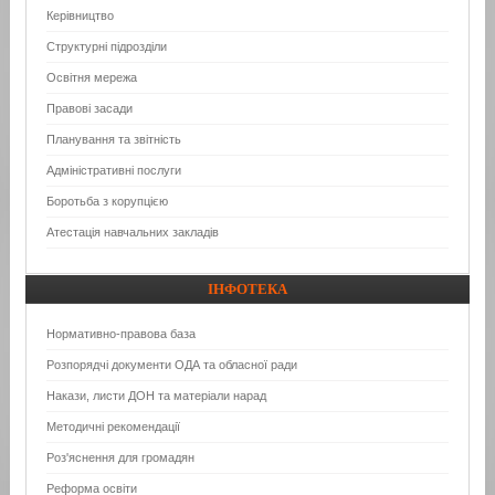
Керівництво
Структурні підрозділи
Освітня мережа
Правові засади
Планування та звітність
Адміністративні послуги
Боротьба з корупцією
Атестація навчальних закладів
ІНФОТЕКА
Нормативно-правова база
Розпорядчі документи ОДА та обласної ради
Накази, листи ДОН та матеріали нарад
Методичні рекомендації
Роз'яснення для громадян
Реформа освіти