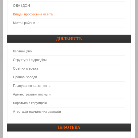
ОДА і ДОН
Вища і професійна освіта
Міста і райони
ДІЯЛЬНІСТЬ
Керівництво
Структурні підрозділи
Освітня мережа
Правові засади
Планування та звітність
Адміністративні послуги
Боротьба з корупцією
Атестація навчальних закладів
ІНФОТЕКА