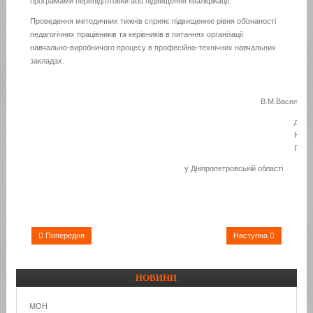
програмами перепідготовки або підвищення кваліфікації.
Проведення методичних тижнів сприяє підвищенню рівня обізнаності
педагогічних працівників та керівників в питаннях організації
навчально-виробничого процесу в професійно-технічних навчальних
закладах.
В.М.Василинен
дире
НМЦ
ПТО
у Дніпропетровській області
Попередня
Наступна
НОВИНИ
МОН