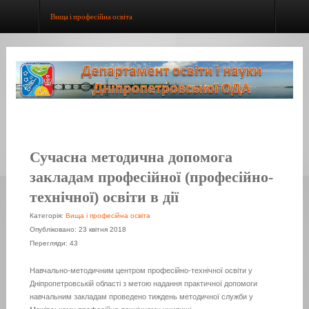
Вища і професійна освіта
Сучасна методична допомога
закладам професійної (професійно-
технічної) освіти в дії
Категорія:
Вища і професійна освіта
Опубліковано: 23 квітня 2018
Перегляди: 43
Навчально-методичним центром професійно-технічної освіти у
Дніпропетровській області з метою надання практичної допомоги
навчальним закладам проведено тиждень методичної служби у