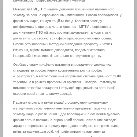
Межівському професійно-технічному училищі.
Методисти НМЦ ПТО надали допомогу працівникам навчального
закладу за раніше сформованими питаннями. Робота проводилася у
формі семінарів, консультацій та бесід. Колектив закладу
поінформовано про результати діяльності МПТУ в порівнянні з
досягненнями ПТО області, про нові законодавчі та нормативні
документи, що стосуються сфери професійно-технічної освіти.
Розглянуто інноваційні методики викладання предмету «Захист
Вітчизни», окремі питання діловодства, продемонстровано
інформаційні можливості навчально-методичного центру.
Особливу увагу приділено питанням впровадження державних
стандартів за професійними компетентностями з професії
«Тракторист», а також сучасним напрямкам спільної діяльності ЗОШ
та училища в рамках професійної орієнтації школярів. Розглянуто
питання розробки посадових інструкцій працівників та організації
охорони праці в навчальному закладі.
Педагоги отримали рекомендації з оформлення комплексно-
методичного забезпечення навчальних предметів. Керівництву
закладу надано роз’яснення щодо впровадження елементів дуальної
форми світи в навчально-виробничий процес навчальних закладів
аграрного профілю та порядку проведення вхідного контролю знань,
вмінь та навичок для осіб, які приймаються на навчання за