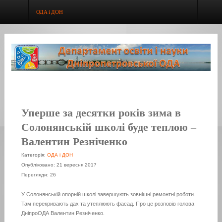
ОДА і ДОН
Уперше за десятки років зима в
Солонянській школі буде теплою –
Валентин Резніченко
Категорія:
ОДА і ДОН
Опубліковано: 21 вересня 2017
Перегляди: 26
У Солонянській опорній школі завершують зовнішні ремонтні роботи.
Там перекривають дах та утеплюють фасад. Про це розповів голова
ДніпроОДА Валентин Резніченко.