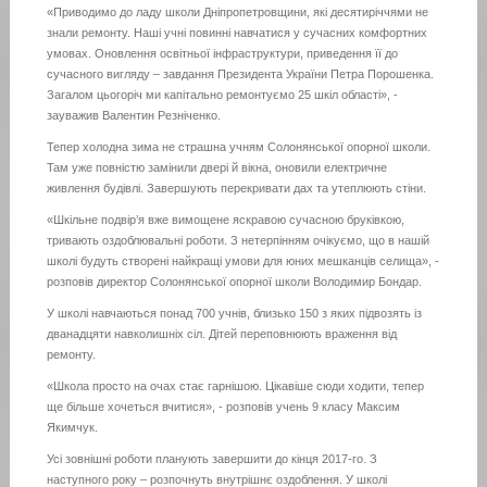
«Приводимо до ладу школи Дніпропетровщини, які десятиріччями не
знали ремонту. Наші учні повинні навчатися у сучасних комфортних
умовах. Оновлення освітньої інфраструктури, приведення її до
сучасного вигляду – завдання Президента України Петра Порошенка.
Загалом цьогоріч ми капітально ремонтуємо 25 шкіл області», -
зауважив Валентин Резніченко.
Тепер холодна зима не страшна учням Солонянської опорної школи.
Там уже повністю замінили двері й вікна, оновили електричне
живлення будівлі. Завершують перекривати дах та утеплюють стіни.
«Шкільне подвір’я вже вимощене яскравою сучасною бруківкою,
тривають оздоблювальні роботи. З нетерпінням очікуємо, що в нашій
школі будуть створені найкращі умови для юних мешканців селища», -
розповів директор Солонянської опорної школи Володимир Бондар.
У школі навчаються понад 700 учнів, близько 150 з яких підвозять із
дванадцяти навколишніх сіл. Дітей переповнюють враження від
ремонту.
«Школа просто на очах стає гарнішою. Цікавіше сюди ходити, тепер
ще більше хочеться вчитися», - розповів учень 9 класу Максим
Якимчук.
Усі зовнішні роботи планують завершити до кінця 2017-го. З
наступного року – розпочнуть внутрішнє оздоблення. У школі