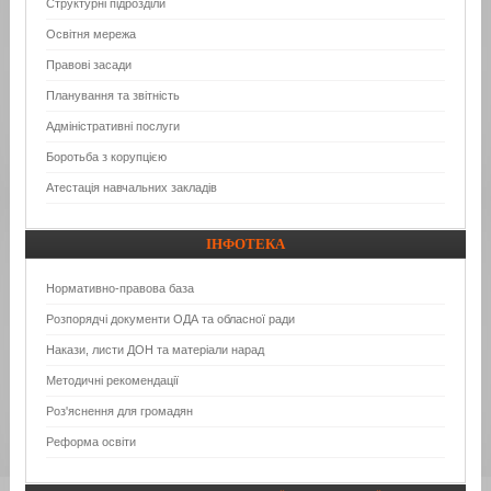
Структурні підрозділи
Освітня мережа
Правові засади
Планування та звітність
Адміністративні послуги
Боротьба з корупцією
Атестація навчальних закладів
ІНФОТЕКА
Нормативно-правова база
Розпорядчі документи ОДА та обласної ради
Накази, листи ДОН та матеріали нарад
Методичні рекомендації
Роз'яснення для громадян
Реформа освіти