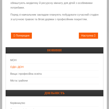
облаштують медіатеку й ресурсну кімнату для дітей з особливими
потребами.
Поряд зі навчальним закладом планують побудувати сучасний стадіон
зі штучною травою та бігові доріжки з професійним покриттям.
Попередня
Наступна
НОВИНИ
МОН
ОДА і ДОН
Вища і професійна освіта
Міста і райони
ДІЯЛЬНІСТЬ
Керівництво