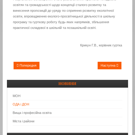
освітян та громадськості щодо концепції сталого розвитку та
винесення пропозицій до уряду по сприянню розвитку екологічної
освіти, впровадженню еколого-просвітницької діяльності в шкільну
програму та гурткову роботу будь-яких напрямків, збільшення
практичної складової в шкільній та позашкільній освіті.
Крикун Г.В., керівник гуртка
Попередня
Наступна
НОВИНИ
МОН
ОДА і ДОН
Вища і професійна освіта
Міста і райони