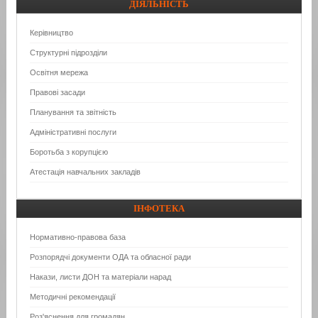
ДІЯЛЬНІСТЬ
Керівництво
Структурні підрозділи
Освітня мережа
Правові засади
Планування та звітність
Адміністративні послуги
Боротьба з корупцією
Атестація навчальних закладів
ІНФОТЕКА
Нормативно-правова база
Розпорядчі документи ОДА та обласної ради
Накази, листи ДОН та матеріали нарад
Методичні рекомендації
Роз'яснення для громадян