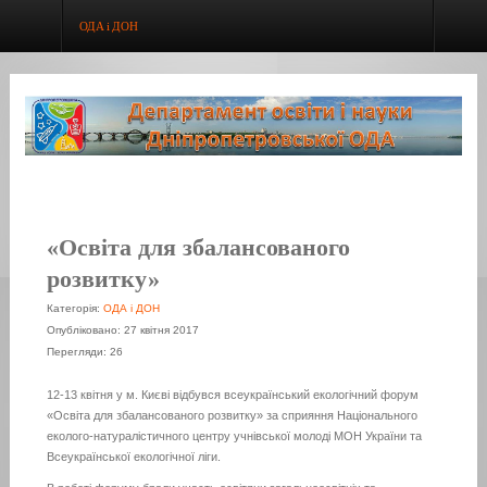
ОДА і ДОН
«Освіта для збалансованого
розвитку»
Категорія:
ОДА і ДОН
Опубліковано: 27 квітня 2017
Перегляди: 26
12-13 квітня у м. Києві відбувся всеукраїнський екологічний форум
«Освіта для збалансованого розвитку» за сприяння Національного
еколого-натуралістичного центру учнівської молоді МОН України та
Всеукраїнської екологічної ліги.