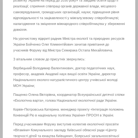
розвитку України на період до 2030 року» та завдань освіти щодо її
реалізації; сприяння співпраці органів державної влади, місцевого
самоврядування, громадських організацій, науки; підвищення рівня
відповідальності та зацікавленості у міжгалузевому співробітництві;
налагодження та зміцнення міжнародного співробітництва у збереженні
довкілля.
На урочистому відкриті радник Міністра екології та природних ресурсів
України Бойченко Олег Климентійович зачитав привітання до
учасників Форуму від Міністра Семирака Остапа Михайловича.
З вітальним словом до присутніх звернулись:
Вербицький Володимир Валентинович, доктор педагогічних наук,
професор, академік Академії наук вищої освіти України, директор
Національного еколого-натуралістичного центру учнівської молоді
МОН України;
Пащенко Олена Вікторівна, координатор Всеукраїнської дитячої спілки
«Екологічна варта», голова Національної екологічної ради України.
Корвін-Піотровська Катерина. менеджер проекту «Інтеграція положень
Конвенцій Ріо в національну політика України» ПРООН в Україні.
Перед учасниками Форуму виступив колектив екологічної просвіти
«Вітаміни» Комунального закладу Київської обласної ради «Центр
творчості дітей та юнацтва Київщини», Боярської загальноосвітньої