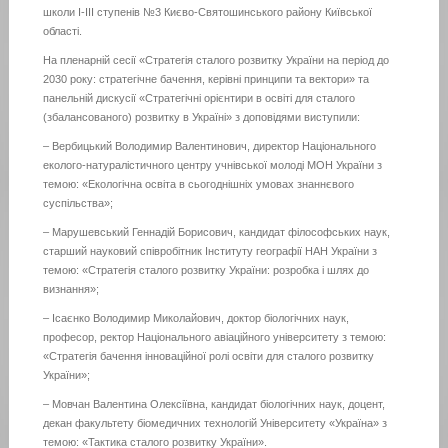
школи І-ІІІ ступенів №3 Києво-Святошинського району Київської
області.
На пленарній сесії «Стратегія сталого розвитку України на період до
2030 року: стратегічне бачення, керівні принципи та вектори» та
панельній дискусії «Стратегічні орієнтири в освіті для сталого
(збалансованого) розвитку в Україні» з доповідями виступили:
– Вербицький Володимир Валентинович, директор Національного
еколого-натуралістичного центру учнівської молоді МОН України з
темою: «Екологічна освіта в сьогоднішніх умовах знаннєвого
суспільства»;
– Марушевський Геннадій Борисович, кандидат філософських наук,
старший науковий співробітник Інституту географії НАН України з
темою: «Стратегія сталого розвитку України: розробка і шлях до
визнання»;
– Ісаєнко Володимир Миколайович, доктор біологічних наук,
професор, ректор Національного авіаційного університету з темою:
«Стратегія бачення інноваційної ролі освіти для сталого розвитку
України»;
– Мовчан Валентина Олексіївна, кандидат біологічних наук, доцент,
декан факультету біомедичних технологій Університету «Україна» з
темою: «Тактика сталого розвитку України».