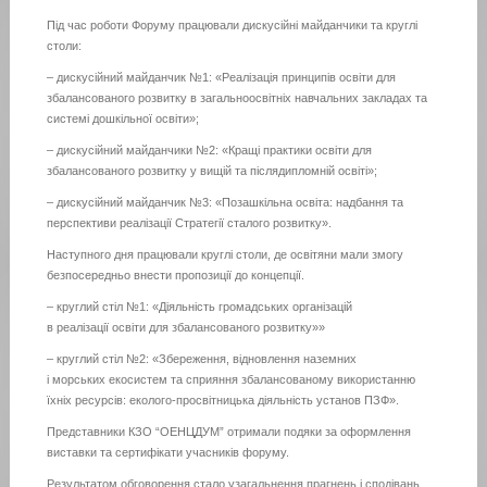
Під час роботи Форуму працювали дискусійні майданчики та круглі
столи:
– дискусійний майданчик №1: «Реалізація принципів освіти для
збалансованого розвитку в загальноосвітніх навчальних закладах та
системі дошкільної освіти»;
– дискусійний майданчики №2: «Кращі практики освіти для
збалансованого розвитку у вищій та післядипломній освіті»;
– дискусійний майданчик №3: «Позашкільна освіта: надбання та
перспективи реалізації Стратегії сталого розвитку».
Наступного дня працювали круглі столи, де освітяни мали змогу
безпосередньо внести пропозиції до концепції.
– круглий стіл №1: «Діяльність громадських організацій
в реалізації освіти для збалансованого розвитку»»
– круглий стіл №2: «Збереження, відновлення наземних
і морських екосистем та сприяння збалансованому використанню
їхніх ресурсів: еколого-просвітницька діяльність установ ПЗФ».
Представники КЗО “ОЕНЦДУМ” отримали подяки за оформлення
виставки та сертифікати учасників форуму.
Результатом обговорення стало узагальнення прагнень і сподівань