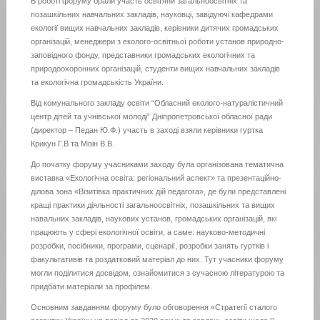
В роботі форуму брали участь освітяни загальноосвітніх та
позашкільних навчальних закладів, науковці, завідуючі кафедрами
екології вищих навчальних закладів, керівники дитячих громадських
організацій, менеджери з еколого-освітньої роботи установ природно-
заповідного фонду, представники громадських екологічних та
природоохоронних організацій, студенти вищих навчальних закладів
та екологічна громадськість України.
Від комунального закладу освіти “Обласний еколого-натуралістичний
центр дітей та учнівської молоді” Дніпропетровської обласної ради
(директор – Педан Ю.Ф.) участь в заході взяли керівники гуртка
Крикун Г.В та Мізін В.В.
До початку форуму учасниками заходу була організована тематична
виставка «Екологічна освіта: регіональний аспект» та презентаційно-
ділова зона «Візитівка практичних дій педагога», де були представлені
кращі практики діяльності загальноосвітніх, позашкільних та вищих
навальних закладів, наукових установ, громадських організацій, які
працюють у сфері екологічної освіти, а саме: науково-методичні
розробки, посібники, програми, сценарії, розробки занять гуртків і
факультативів та роздатковий матеріал до них. Тут учасники форуму
могли поділитися досвідом, ознайомитися з сучасною літературою та
придбати матеріали за профілем.
Основним завданням форуму було обговорення «Стратегії сталого