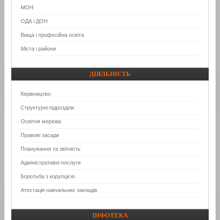
МОН
ОДА і ДОН
Вища і професійна освіта
Міста і райони
ДІЯЛЬНІСТЬ
Керівництво
Структурні підрозділи
Освітня мережа
Правові засади
Планування та звітність
Адміністративні послуги
Боротьба з корупцією
Атестація навчальних закладів
ІНФОТЕКА