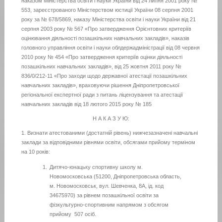
наказом Міністерства освіти і науки України від 24 липня 2001 року №
553, зареєстрованого Міністерством юстиції України 08 серпня 2001
року за № 678/5869, наказу Міністерства освіти і науки України від 21
серпня 2003 року № 567 «Про затвердження Орієнтовних критеріїв
оцінювання діяльності позашкільних навчальних закладів», наказів
головного управління освіти і науки облдержадміністрації від 08 червня
2010 року № 454 «Про затвердження критеріїв оцінки діяльності
позашкільних навчальних закладів», від 25 жовтня 2011 року №
836/0/212-11 «Про заходи щодо державної атестації позашкільних
навчальних закладів», враховуючи рішення Дніпропетровської
регіональної експертної ради з питань ліцензування та атестації
навчальних закладів від 18 лютого 2015 року № 185
Н А К А З У Ю:
1. Визнати атестованими (достатній рівень) нижчезазначені навчальні
заклади за відповідними рівнями освіти, обсягами прийому терміном
на 10 років:
Дитячо-юнацьку спортивну школу м.
Новомосковська (51200, Дніпропетровська область,
м. Новомосковськ, вул. Шевченка, 8А, ід. код
34675970) за рівнем позашкільної освіти за
фізкультурно-спортивним напрямом з обсягом
прийому 507 осіб.