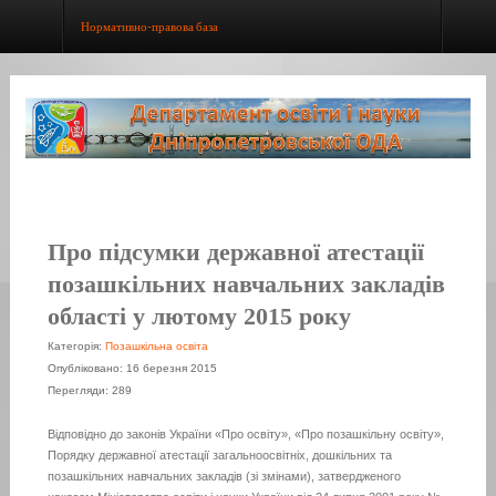
Нормативно-правова база
Про підсумки державної атестації
позашкільних навчальних закладів
області у лютому 2015 року
Категорія:
Позашкільна освіта
Опубліковано: 16 березня 2015
Перегляди: 289
Відповідно до законів України «Про освіту», «Про позашкільну освіту»,
Порядку державної атестації загальноосвітніх, дошкільних та
позашкільних навчальних закладів (зі змінами), затвердженого