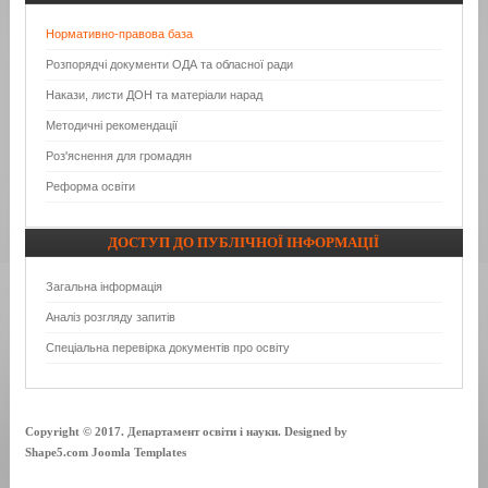
Нормативно-правова база
Розпорядчі документи ОДА та обласної ради
Накази, листи ДОН та матеріали нарад
Методичні рекомендації
Роз'яснення для громадян
Реформа освіти
ДОСТУП
ДО ПУБЛІЧНОЇ ІНФОРМАЦІЇ
Загальна інформація
Аналіз розгляду запитів
Спеціальна перевірка документів про освіту
Copyright © 2017. Департамент освіти і науки. Designed by
Shape5.com Joomla Templates