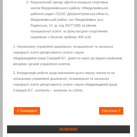
Комунальний заклад «Дитячо-юнацька спортивна
школа Магдалинівського району «Магдалинівської
районної ради» (51100, Дніпропетровська область,
Магдалинівський район, смт Магдалинівка,
вул.
Радянська, 12, ід. код 34277188) за рівнем
позашкільної освіти за фізкультурно-спортивним
напрямом з обсягом прийому 406 осіб.
2. Начальнику управління дошкільної, позашкільної та загальної
середньої освіти департаменту освіти і науки
облдержадміністрації Середній В.Г. довести наказ до відома керівників
місцевих органів управління освітою.
3. Координацію роботи щодо виконання цього наказу покласти на
начальника управління дошкільної, позашкільної та загальної
середньої освіти департаменту освіти і науки облдержадміністрації
Середню В.Г., контроль – залишаю за собою.
Попередня
Наступна
НОВИНИ