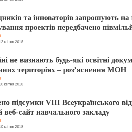
дників та інноваторів запрошують на 
ування проектів передбачено півміль
Н
12 квітня 2018
ні не визнають будь-які освітні доку
аних територіях – роз’яснення МОН
Н
10 квітня 2018
ено підсумки VIII Всеукраїнського ві
 веб-сайт навчального закладу
Н
10 квітня 2018