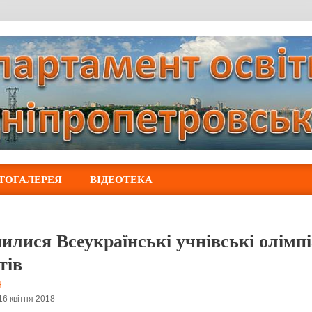
ТОГАЛЕРЕЯ
ВІДЕОТЕКА
илися Всеукраїнські учнівські олімпі
тів
Н
16 квітня 2018