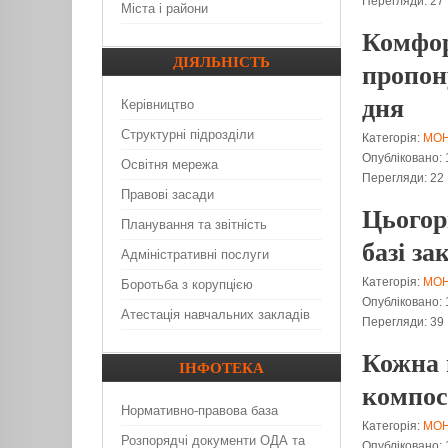
Перегляди: 27
Міста і райони
Комфор
ДІЯЛЬНІСТЬ
пропон
дня
Керівництво
Структурні підрозділи
Категорія:
МО
Опубліковано: 
Освітня мережа
Перегляди: 22
Правові засади
Цьогор
Планування та звітність
базі за
Адміністративні послуги
Категорія:
МО
Боротьба з корупцією
Опубліковано: 
Атестація навчальних закладів
Перегляди: 39
Кожна 
ІНФОТЕКА
компост
Нормативно-правова база
Категорія:
МО
Розпорядчі документи ОДА та
Опубліковано: 