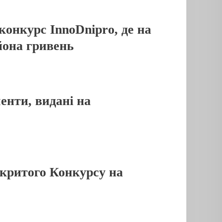
конкурс InnoDnipro, де на
йона гривень
менти, видані на
дкритого Конкурсу на