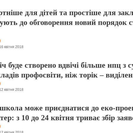
тніше для дітей та простіше для зак
ують до обговорення новий порядок с
Н
16 квітня 2018
іч буде створено вдвічі більше нпц з
кладів профосвіти, ніж торік – виділе
Н
12 квітня 2018
школа може приєднатися до еко-прое
ер: з 10 до 24 квітня триває збір за
Н
12 квітня 2018