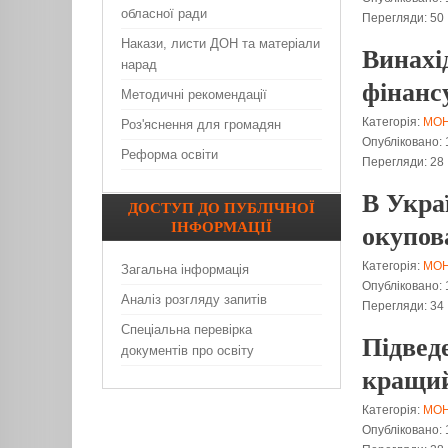
обласної ради
Перегляди: 50
Накази, листи ДОН та матеріали
Винахі
нарад
фінанс
Методичні рекомендації
Категорія:
МО
Роз'яснення для громадян
Опубліковано: 
Реформа освіти
Перегляди: 28
В Украї
ДОСТУП
ДО ПУБЛІЧНОЇ
ІНФОРМАЦІЇ
окупов
Категорія:
МО
Загальна інформація
Опубліковано: 
Аналіз розгляду запитів
Перегляди: 34
Спеціальна перевірка
Підвед
документів про освіту
кращий
Категорія:
МО
Опубліковано: 