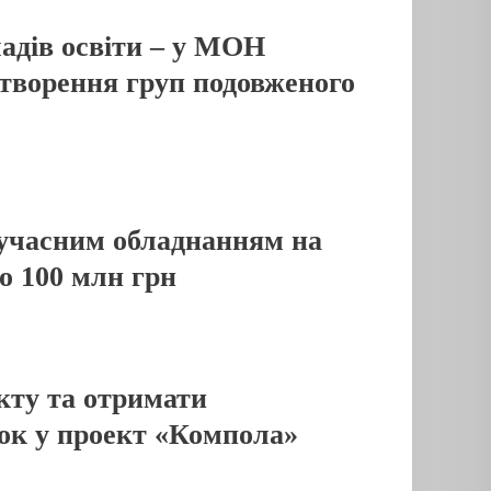
ладів освіти – у МОН
творення груп подовженого
 сучасним обладнанням на
но 100 млн грн
кту та отримати
явок у проект «Компола»