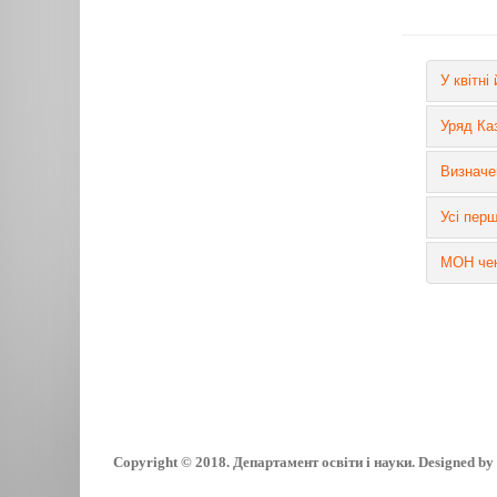
У квітні
Уряд Ка
Визначен
Усі пер
МОН чека
Copyright © 2018. Департамент освіти і науки. Designed b