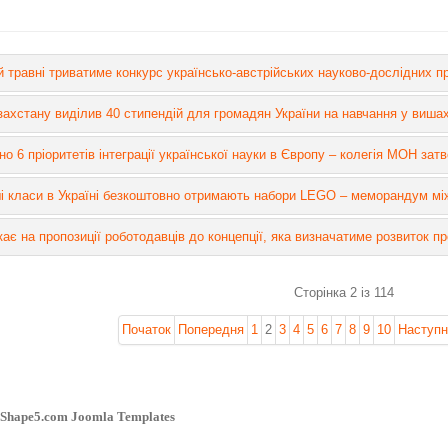
 й травні триватиме конкурс українсько-австрійських науково-дослідних п
захстану виділив 40 стипендій для громадян України на навчання у виша
о 6 пріоритетів інтеграції української науки в Європу – колегія МОН за
ші класи в Україні безкоштовно отримають набори LEGO – меморандум мі
є на пропозиції роботодавців до концепції, яка визначатиме розвиток про
Сторінка 2 із 114
Початок
Попередня
1
2
3
4
5
6
7
8
9
10
Наступн
y Shape5.com Joomla Templates