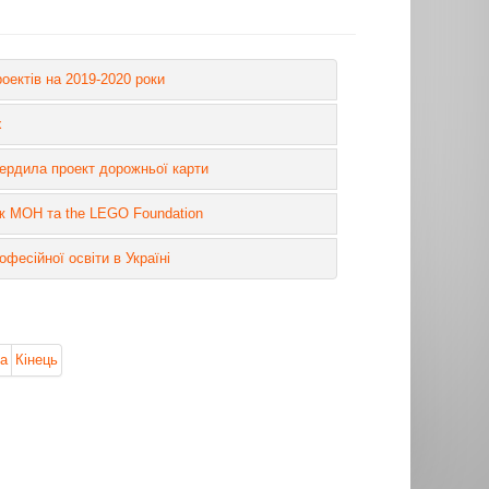
роектів на 2019-2020 роки
х
твердила проект дорожньої карти
ж МОН та the LEGO Foundation
фесійної освіти в Україні
а
Кінець