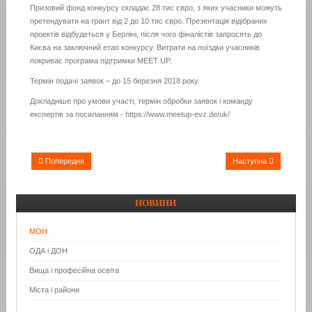
Призовий фонд конкурсу складає 28 тис євро, з яких учасники можуть
претендувати на грант від 2 до 10 тис євро. Презентація відібраних
проектів відбудеться у Берліні, після чого фіналістів запросять до
Києва на заключний етап конкурсу. Витрати на поїздки учасників
покриває програма підтримки MEET UP.
Термін подачі заявок – до 15 березня 2018 року.
Докладніше про умови участі, термін обробки заявок і команду
експертів за посиланням - https://www.meetup-evz.de/uk/
Попередня
Наступна
НОВИНИ
МОН
ОДА і ДОН
Вища і професійна освіта
Міста і райони