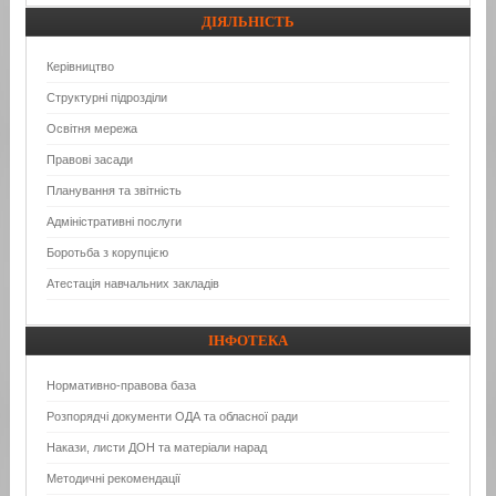
ДІЯЛЬНІСТЬ
Керівництво
Структурні підрозділи
Освітня мережа
Правові засади
Планування та звітність
Адміністративні послуги
Боротьба з корупцією
Атестація навчальних закладів
ІНФОТЕКА
Нормативно-правова база
Розпорядчі документи ОДА та обласної ради
Накази, листи ДОН та матеріали нарад
Методичні рекомендації