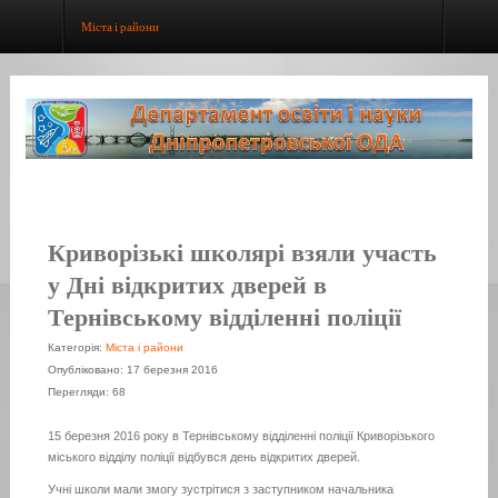
Міста і райони
Криворізькі школярі взяли участь
у Дні відкритих дверей в
Тернівському відділенні поліції
Категорія:
Міста і райони
Опубліковано: 17 березня 2016
Перегляди: 68
15 березня 2016 року в Тернівському відділенні поліції Криворізького
міського відділу поліції відбувся день відкритих дверей.
Учні школи мали змогу зустрітися з заступником начальника