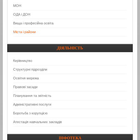
МОН
ОДА і ДОН
Вища і професійна освіта
Міста і райони
ДІЯЛЬНІСТЬ
Керівництво
Структурні підрозділи
Освітня мережа
Правові засади
Планування та звітність
Адміністративні послуги
Боротьба з корупцією
Атестація навчальних закладів
ІНФОТЕКА