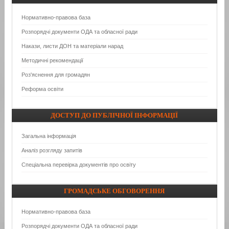
Нормативно-правова база
Розпорядчі документи ОДА та обласної ради
Накази, листи ДОН та матеріали нарад
Методичні рекомендації
Роз'яснення для громадян
Реформа освіти
ДОСТУП
ДО ПУБЛІЧНОЇ ІНФОРМАЦІЇ
Загальна інформація
Аналіз розгляду запитів
Спеціальна перевірка документів про освіту
ГРОМАДСЬКЕ
ОБГОВОРЕННЯ
Нормативно-правова база
Розпорядчі документи ОДА та обласної ради