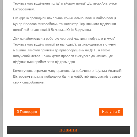
Тернівського відділення поліції майором поліції Шульгою Анатолієм
Вікторовичем.
Екскурсію проводили начальник кримінальної поліції майор поліції
Кучер Ярослав Миколайович та інспектор Тернівського відділення
поліції лейтенант поліції Бєльська Юлія Вадимівна.
Діти ознайомилися з роботою чергової частини, побували в музеї
Тернівського відділу поліції та на подвір’ї, де знаходяться вилучені
машини, які були причетні до правопорушень чи ДТП, а також
вилучений метал. Також дітям провели екскурсію до кімнати, де
відбувається прийом заяв від громадян.
Кожен учень отримав масу вражень від побаченого. Шульга Анатолій
Вікторович виразив побажання бачити майбутніх випускників у лавах
своїх співробітників.
Попередня
Наступна
НОВИНИ