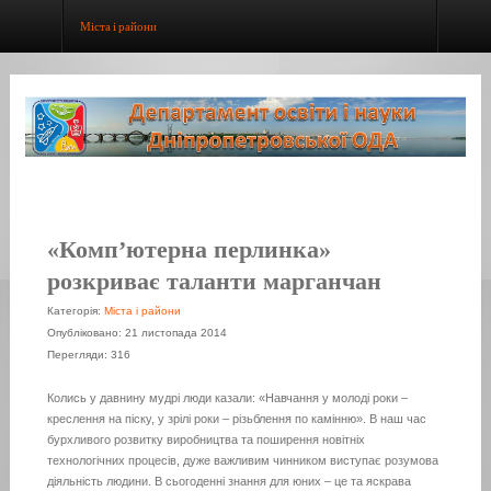
Міста і райони
«Комп’ютерна перлинка»
розкриває таланти марганчан
Категорія:
Міста і райони
Опубліковано: 21 листопада 2014
Перегляди: 316
Колись у давнину мудрі люди казали: «Навчання у молоді роки –
креслення на піску, у зрілі роки – різьблення по камінню». В наш час
бурхливого розвитку виробництва та поширення новітніх
технологічних процесів, дуже важливим чинником виступає розумова
діяльність людини. В сьогоденні знання для юних – це та яскрава