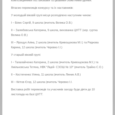
композиційними постановами та цікавими сюжетними ідеями.
Вітаємо переможців конкурсу та їх наставників:
У молодшій віковій групі місця розподілено наступним чином:
І – Білих Сергій, 9 школа (вчитель Велика О.В.)
ІІ – Залюбовська Катерина, 9 школа, вихованка ЦНТТ (кер. гуртка
Велика О.В.)
ІІІ – Ярощук Аліна, 2 школа (вчитель Кривощокова М.І.) та Ряднова
Карина, 12 школа (вчитель Черевко І.І.)
У cтаршій віковій групі:
І – Талалайченко Катерина, 2 школа (вчитель Кривощокова М.І.) та
Хмільковська Тетяна, НВК "Ліцей- СЗОШ № 10" (вчитель Трайно С.О.)
ІІ – Костюченко Уляна, 11 школа (вчитель Лінник А.В.)
ІІІ – Кігітов Єгор, 12 школа (вчитель Черевко І.І.
Виставка робіт переможців та учасників заходу буде діяти до 10
листопада на базі ЦНТТ.