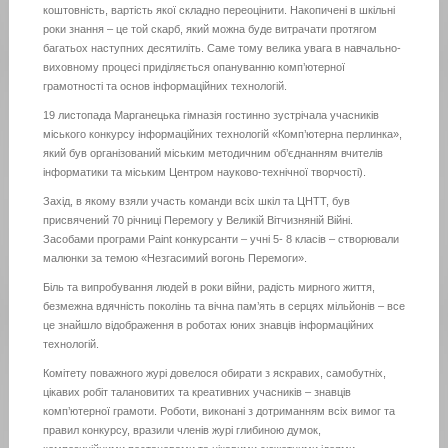
коштовність, вартість якої складно переоцінити. Накопичені в шкільні
роки знання – це той скарб, який можна буде витрачати протягом
багатьох наступних десятиліть. Саме тому велика увага в навчально-
виховному процесі приділяється опануванню комп’ютерної
грамотності та основ інформаційних технологій.
19 листопада Марганецька гімназія гостинно зустрічала учасників
міського конкурсу інформаційних технологій «Комп’ютерна перлинка»,
який був організований міським методичним об’єднанням вчителів
інформатики та міським Центром науково-технічної творчості).
Захід, в якому взяли участь команди всіх шкіл та ЦНТТ, був
присвячений 70 річниці Перемогу у Великій Вітчизняній Війні.
Засобами програми Раint конкурсанти – учні 5- 8 класів – створювали
малюнки за темою «Незгасимий вогонь Перемоги».
Біль та випробування людей в роки війни, радість мирного життя,
безмежна вдячність поколінь та вічна пам’ять в серцях мільйонів – все
це знайшло відображення в роботах юних знавців інформаційних
технологій.
Комітету поважного журі довелося обирати з яскравих, самобутніх,
цікавих робіт талановитих та креативних учасників – знавців
комп’ютерної грамоти. Роботи, виконані з дотриманням всіх вимог та
правил конкурсу, вразили членів журі глибиною думок,