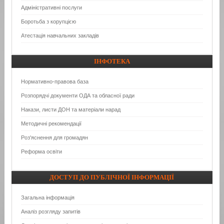
Адміністративні послуги
Боротьба з корупцією
Атестація навчальних закладів
ІНФОТЕКА
Нормативно-правова база
Розпорядчі документи ОДА та обласної ради
Накази, листи ДОН та матеріали нарад
Методичні рекомендації
Роз'яснення для громадян
Реформа освіти
ДОСТУП
ДО ПУБЛІЧНОЇ ІНФОРМАЦІЇ
Загальна інформація
Аналіз розгляду запитів