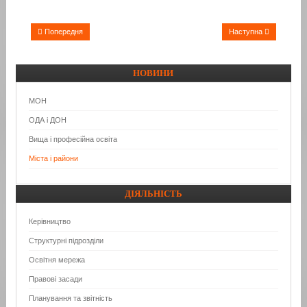
Попередня
Наступна
НОВИНИ
МОН
ОДА і ДОН
Вища і професійна освіта
Міста і райони
ДІЯЛЬНІСТЬ
Керівництво
Структурні підрозділи
Освітня мережа
Правові засади
Планування та звітність