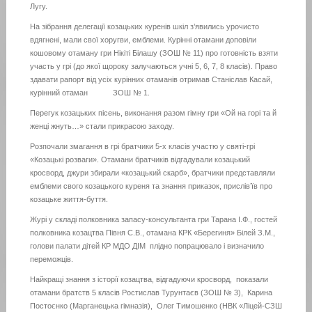
Лугу.
На зібрання делегації козацьких куренів шкіл з’явились урочисто
вдягнені, мали свої хоругви, емблеми. Курінні отамани доповіли
кошовому отаману гри Нікіті Білашу (ЗОШ № 11) про готовність взяти
участь у грі (до якої щороку залучаються учні 5, 6, 7, 8 класів). Право
здавати рапорт від усіх курінних отаманів отримав Станіслав Касай,
курінний отаман ЗОШ № 1.
Перегук козацьких пісень, виконання разом гімну гри «Ой на горі та й
женці жнуть…» стали прикрасою заходу.
Розпочали змагання в грі братчики 5-х класів участю у святі-грі
«Козацькі розваги». Отамани братчиків відгадували козацький
кросворд, джури збирали «козацький скарб», братчики представляли
емблеми свого козацького куреня та знання приказок, прислів’їв про
козацьке життя-буття.
Журі у складі полковника запасу-консультанта гри Тарана І.Ф., гостей
полковника козацтва Півня С.В., отамана КРК «Берегиня» Білей З.М.,
голови палати дітей КР МДО ДІМ плідно попрацювало і визначило
переможців.
Найкращі знання з історії козацтва, відгадуючи кросворд, показали
отамани братств 5 класів Ростислав Турунтаєв (ЗОШ № 3), Карина
Постоєнко (Марганецька гімназія), Олег Тимошенко (НВК «Ліцей-СЗШ