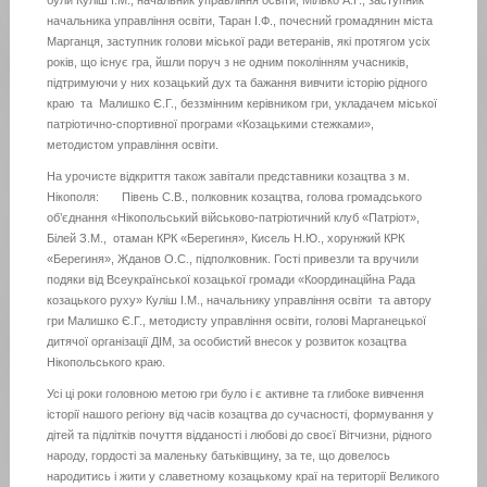
були Куліш І.М., начальник управління освіти, Мілько А.Г., заступник
начальника управління освіти, Таран І.Ф., почесний громадянин міста
Марганця, заступник голови міської ради ветеранів, які протягом усіх
років, що існує гра, йшли поруч з не одним поколінням учасників,
підтримуючи у них козацький дух та бажання вивчити історію рідного
краю та Малишко Є.Г., беззмінним керівником гри, укладачем міської
патріотично-спортивної програми «Козацькими стежками»,
методистом управління освіти.
На урочисте відкриття також завітали представники козацтва з м.
Нікополя: Півень С.В., полковник козацтва, голова громадського
об’єднання «Нікопольський військово-патріотичний клуб «Патріот»,
Білей З.М., отаман КРК «Берегиня», Кисель Н.Ю., хорунжий КРК
«Берегиня», Жданов О.С., підполковник. Гості привезли та вручили
подяки від Всеукраїнської козацької громади «Координаційна Рада
козацького руху» Куліш І.М., начальнику управління освіти та автору
гри Малишко Є.Г., методисту управління освіти, голові Марганецької
дитячої організації ДІМ, за особистий внесок у розвиток козацтва
Нікопольського краю.
Усі ці роки головною метою гри було і є активне та глибоке вивчення
історії нашого регіону від часів козацтва до сучасності, формування у
дітей та підлітків почуття відданості і любові до своєї Вітчизни, рідного
народу, гордості за маленьку батьківщину, за те, що довелось
народитись і жити у славетному козацькому краї на території Великого