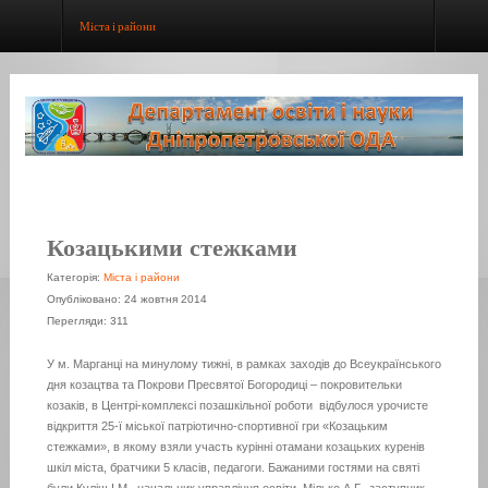
Міста і райони
Козацькими стежками
Категорія:
Міста і райони
Опубліковано: 24 жовтня 2014
Перегляди: 311
У м. Марганці на минулому тижні, в рамках заходів до Всеукраїнського
дня козацтва та Покрови Пресвятої Богородиці – покровительки
козаків, в Центрі-комплексі позашкільної роботи відбулося урочисте
відкриття 25-ї міської патріотично-спортивної гри «Козацьким
стежками», в якому взяли участь курінні отамани козацьких куренів
шкіл міста, братчики 5 класів, педагоги. Бажаними гостями на святі