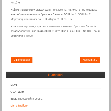
№ 10»).
Найкмітливішими у відгадуванні приказок та прислів’їв про козацьке
життя-буття виявились братства 5 класів ЗОШ № 1, ЗОШ № 11,
Марганецької гімназії та НВК «Ліцей-СЗШ № 10»
У загальному заліку кращими виявились козацькі братства 5 класів
загальоосвітніх шкіл міста ЗОШ № 3 та НВК «Ліцей-СЗШ № 10» - вони
розділили І місце.
Попередня
Наступна
НОВИНИ
МОН
ОДА і ДОН
Вища і професійна освіта
Міста і райони