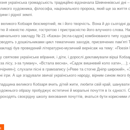
езня українська громадськість традиційно відзначала Шевченківські дні 
еликого художника, філософа, національного пророка, який ще за життя с
ини і рідної землі.
 великого Кобзаря безсмертний, як і його творчість. Вона й до сьогодні
тю й ніжністю лірики, гостротою і пристрасністю його влучного слова. 
авчального закладу № 21 «Казка» (ясла-садок) комбінованого типу худо
оводять з дошкільниками цикл тематичних заходів, присвячених пам’яті
акладі був проведений літературно-музичний вернісаж на тему: «Поезія 
 святкове українське вбрання, і діти, і дорослі декламували вірші Кобза
з-за лісу, з-за туману», «Встала весна», «Садок вишневий коло хати»,…); с
ечірняя»); слухали пісні в грамзапису («Реве та стогне Дніпр широкий», «
ні ігри. А ще згадували звичаї українського народу, вірним сином якого 
падщина великого Кобзаря вчить дітей жити, любити свій край, шанувати
дожнього образу пробуджує естетичні й моральні почуття в їх єдності. С
роходять своєрідну школу виховання почуттів, вчаться бути корисними 
я