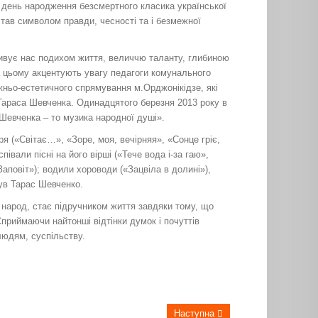
– день народження безсмертного класика української
тав символом правди, чесності та і безмежної
 дивує нас подихом життя, величчю таланту, глибиною
На цьому акцентують увагу педагоги комунального
жньо-естетичного спрямування м.Орджонікідзе, які
 Тараса Шевченка. Одинадцятого березня 2013 року в
Шевченка – то музика народної душі».
ря («Світає…», «Зоре, моя, вечірняя», «Сонце гріє,
півали пісні на його вірші («Тече вода і-за гаю»,
Заповіт»); водили хороводи («Зацвіла в долині»),
був Тарас Шевченко.
 народ, стає підручником життя завдяки тому, що
приймаючи найтонші відтінки думок і почуттів
людям, суспільству.
Наступна