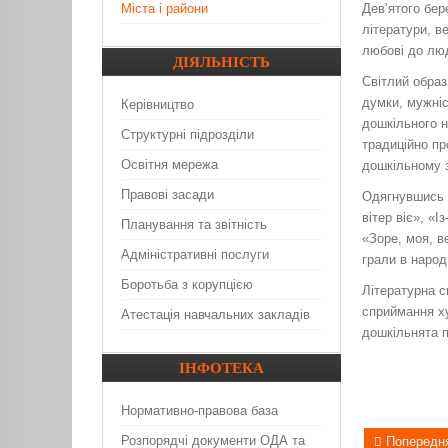
Міста і райони
Дев’ятого бер
літератури, в
любові до люд
ДІЯЛЬНІСТЬ
Світлий образ
думки, мужніс
Керівництво
дошкільного н
Структурні підрозділи
традиційно пр
Освітня мережа
дошкільному з
Правові засади
Одягнувшись у
вітер віє», «І
Планування та звітність
«Зоре, моя, в
Адміністративні послуги
грали в народ
Боротьба з корупцією
Літературна с
сприймання ху
Атестація навчальних закладів
дошкільнята п
ІНФОТЕКА
Нормативно-правова база
Розпорядчі документи ОДА та
Попередн