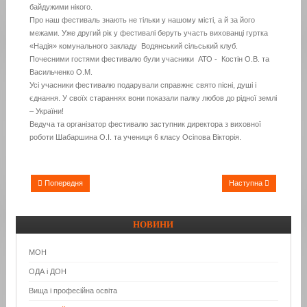
байдужими нікого.
Про наш фестиваль знають не тільки у нашому місті, а й за його
межами. Уже другий рік у фестивалі беруть участь вихованці гуртка
«Надія» комунального закладу Водянський сільський клуб.
Почесними гостями фестивалю були учасники АТО - Костін О.В. та
Васильченко О.М.
Усі учасники фестивалю подарували справжнє свято пісні, душі і
єднання. У своїх стараннях вони показали палку любов до рідної землі
– України!
Ведуча та організатор фестивалю заступник директора з виховної
роботи Шабаршина О.І. та учениця 6 класу Осіпова Вікторія.
Попередня
Наступна
НОВИНИ
МОН
ОДА і ДОН
Вища і професійна освіта