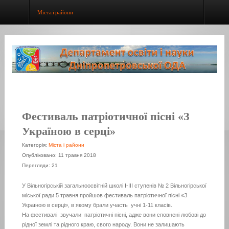
Міста і райони
Фестиваль патріотичної пісні «З
Україною в серці»
Категорія:
Міста і райони
Опубліковано: 11 травня 2018
Перегляди: 21
У Вільногірській загальноосвітній школі І-ІІІ ступенів № 2 Вільногірської
міської ради 5 травня пройшов фестиваль патріотичної пісні «З
Україною в серці», в якому брали участь учні 1-11 класів.
На фестивалі звучали патріотичні пісні, адже вони сповнені любові до
рідної землі та рідного краю, свого народу. Вони не залишають