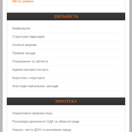
Міста і райони
ДІЯЛЬНІСТЬ
Керівництво
Структурні підрозділи
Освітня мережа
Правові засади
Планування та звітність
Адміністративні послуги
Боротьба з корупцією
Атестація навчальних закладів
ІНФОТЕКА
Нормативно-правова база
Розпорядчі документи ОДА та обласної ради
Накази, листи ДОН та матеріали нарад