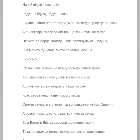
На ній під місяцем цвіти.
І йдуть, і йдуть, і йдуть листи…
Шумить, хвилюється трава, мов заглядає у смертне ложе…
А в небі зорі, як слова листів, що він читать не може…
Не б’ється серце молоде…але приходить ось година,
І на могилу ту кладе листи печальні Україна…
Учень 5.
Скільки вас із доріг не вернулось до отчого дому,
Хоч затихла весною у світі вогненна гроза,
А синів матері виглядають у горі німому.
Крає серце пекуча ще й досі сльоза.
Сплять солдати в степах під волошковим небом Європи,
А розквітлому щастю, здається, немає кінця,
Біля Волги й Дніпра заросли пшеницею окопи,
Тільки в храмах солдатських зосталися наші серця.