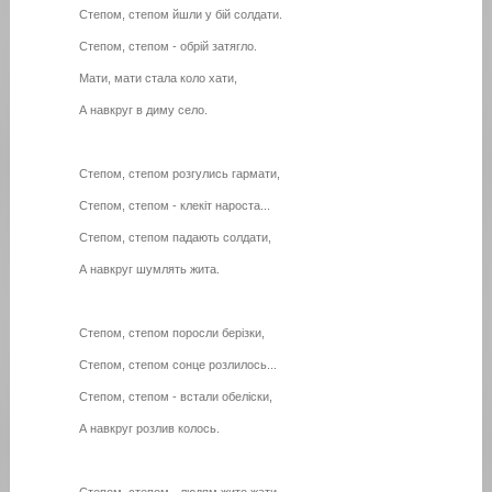
Степом, степом йшли у бій солдати.
Степом, степом - обрій затягло.
Мати, мати стала коло хати,
А навкруг в диму село.
Степом, степом розгулись гармати,
Степом, степом - клекiт нароста...
Степом, степом падають солдати,
А навкруг шумлять жита.
Степом, степом поросли берізки,
Степом, степом сонце розлилось...
Степом, степом - встали обеліски,
А навкруг розлив колось.