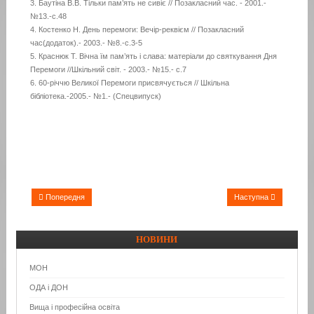
3. Баутіна В.В. Тільки пам’ять не сивіє // Позакласний час. - 2001.-
№13.-с.48
4. Костенко Н. День перемоги: Вечір-реквієм // Позакласний
час(додаток).- 2003.- №8.-с.3-5
5. Краснюк Т. Вічна їм пам’ять і слава: матеріали до святкування Дня
Перемоги //Шкільний світ. - 2003.- №15.- с.7
6. 60-річчю Великої Перемоги присвячується // Шкільна
бібліотека.-2005.- №1.- (Спецвипуск)
Попередня
Наступна
НОВИНИ
МОН
ОДА і ДОН
Вища і професійна освіта