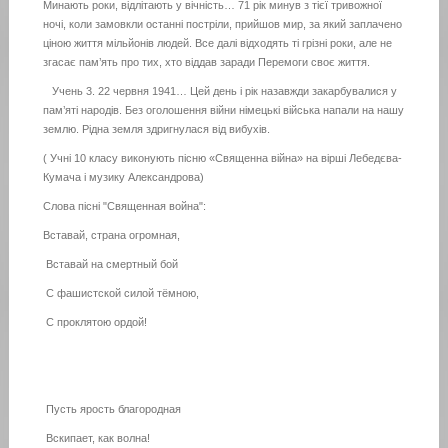
Минають роки, відлітають у вічність… 71 рік минув з тієї тривожної
ночі, коли замовкли останні постріли, прийшов мир, за який заплачено
ціною життя мільйонів людей. Все далі відходять ті грізні роки, але не
згасає пам’ять про тих, хто віддав заради Перемоги своє життя.
Учень 3. 22 червня 1941… Цей день і рік назавжди закарбувалися у
пам’яті народів. Без оголошення війни німецькі війська напали на нашу
землю. Рідна земля здригнулася від вибухів.
( Учні 10 класу виконують пісню «Священна війна» на вірші Лебедєва-
Кумача і музику Александрова)
Слова пісні "Священная война":
Вставай, страна огромная,
Вставай на смертный бой
С фашистской силой тёмною,
С проклятою ордой!
Пусть ярость благородная
Вскипает, как волна!