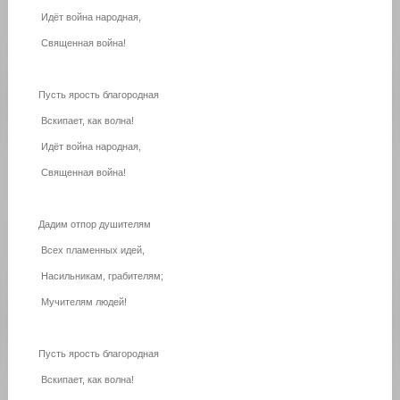
Идёт война народная,
Священная война!
Пусть ярость благородная
Вскипает, как волна!
Идёт война народная,
Священная война!
Дадим отпор душителям
Всех пламенных идей,
Насильникам, грабителям;
Мучителям людей!
Пусть ярость благородная
Вскипает, как волна!