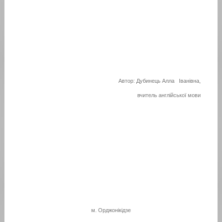
Автор: Дубинець Алла Іванівна,
вчитель англійської мови
м. Орджонікідзе