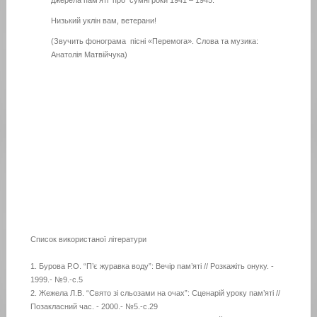
джерела пам’яті про сумні роки 1941 – 1945.
Низький уклін вам, ветерани!
(Звучить фонограма пісні «Перемога». Слова та музика:
Анатолія Матвійчука)
Список використаної літератури
1. Бурова Р.О. “П’є журавка воду”: Вечір пам’яті // Розкажіть онуку. -
1999.- №9.-с.5
2. Жежела Л.В. “Свято зі сльозами на очах”: Сценарій уроку пам’яті //
Позакласний час. - 2000.- №5.-с.29