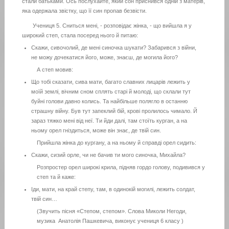
стали батьками. Ось послухайте, який сон приснився одній з матерів,
яка одержала звістку, що її син пропав безвісти.
Учениця 5. Сниться мені, - розповідає жінка, - що вийшла я у
широкий степ, стала посеред нього й питаю:
Скажи, сивочолий, де мені синочка шукати? Забарився з війни,
не можу дочекатися його, може, знаєш, де могила його?
А степ мовив:
Що тобі сказати, сива мати, багато славних лицарів лежить у
моїй землі, вічним сном сплять старі й молоді, що склали тут
буйні голови давно колись. Та найбільше полягло в останню
страшну війну. Був тут запеклий бій, крові пролилось чимало. Й
зараз тяжко мені від неї. Ти йди далі, там стоїть курган, а на
ньому орел гніздиться, може він знає, де твій син.
Прийшла жінка до кургану, а на ньому й справді орел сидить:
Скажи, сизий орле, чи не бачив ти мого синочка, Михайла?
Розпростер орел широкі крила, підняв гордо голову, подивився у
степ та й каже:
Іди, мати, на край степу, там, в одинокій могилі, лежить солдат,
твій син…
(Звучить пісня «Степом, степом». Слова Миколи Негоди,
музика Анатолія Пашкевича, виконує учениця 6 класу )