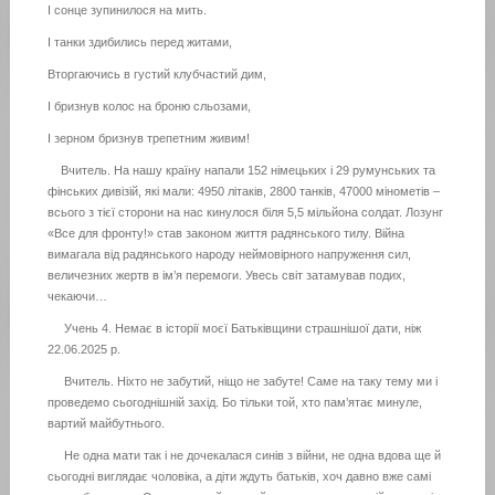
І сонце зупинилося на мить.
І танки здибились перед житами,
Вторгаючись в густий клубчастий дим,
І бризнув колос на броню сльозами,
І зерном бризнув трепетним живим!
Вчитель. На нашу країну напали 152 німецьких і 29 румунських та
фінських дивізій, які мали: 4950 літаків, 2800 танків, 47000 мінометів –
всього з тієї сторони на нас кинулося біля 5,5 мільйона солдат. Лозунг
«Все для фронту!» став законом життя радянського тилу. Війна
вимагала від радянського народу неймовірного напруження сил,
величезних жертв в ім’я перемоги. Увесь світ затамував подих,
чекаючи…
Учень 4. Немає в історії моєї Батьківщини страшнішої дати, ніж
22.06.2025 р.
Вчитель. Ніхто не забутий, ніщо не забуте! Саме на таку тему ми і
проведемо сьогоднішній захід. Бо тільки той, хто пам’ятає минуле,
вартий майбутнього.
Не одна мати так і не дочекалася синів з війни, не одна вдова ще й
сьогодні виглядає чоловіка, а діти ждуть батьків, хоч давно вже самі