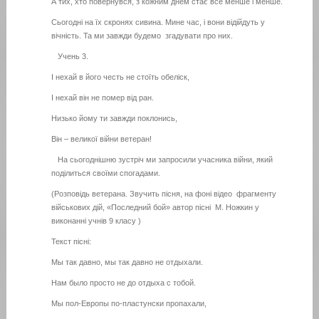
А тих, хто повернувся, з кожним днем стає все менше і менше.
Сьогодні на їх скронях сивина. Мине час, і вони відійдуть у
вічність. Та ми завжди будемо згадувати про них.
Учень 3.
І нехай в його честь не стоїть обеліск,
І нехай він не помер від ран.
Низько йому ти завжди поклонись,
Він – великої війни ветеран!
На сьогоднішню зустріч ми запросили учасника війни, який
поділиться своїми спогадами.
(Розповідь ветерана. Звучить пісня, на фоні відео фрагменту
військових дій, «Последний бой» автор пісні М. Ножкин у
виконанні учнів 9 класу )
Текст пісні:
Мы так давно, мы так давно не отдыхали.
Нам было просто не до отдыха с тобой.
Мы пол-Европы по-пластунски пропахали,