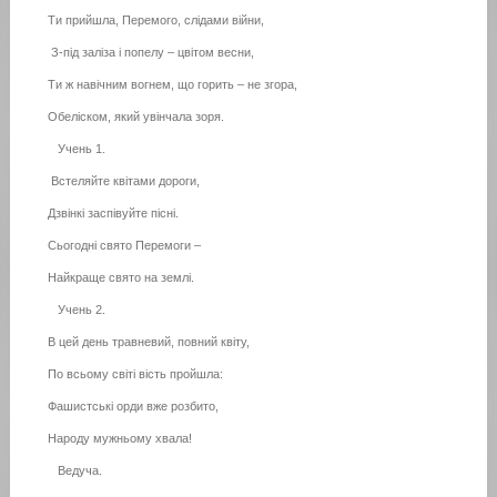
Ти прийшла, Перемого, слідами війни,
З-під заліза і попелу – цвітом весни,
Ти ж навічним вогнем, що горить – не згора,
Обеліском, який увінчала зоря.
Учень 1.
Встеляйте квітами дороги,
Дзвінкі заспівуйте пісні.
Сьогодні свято Перемоги –
Найкраще свято на землі.
Учень 2.
В цей день травневий, повний квіту,
По всьому світі вість пройшла:
Фашистські орди вже розбито,
Народу мужньому хвала!
Ведуча.