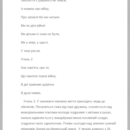
Лихоліття страшного не знаєм,
Із книжок про війну,
Про запеклі бої ми читали.
Ми не діти війни!
Ми дітьми із тьми не були,
Ми у мирі, у щасті,
У тиші росли.
Учень 2.
Але пам’ять про те,
Що накоїла чорна війна,
В дні травневі щорічно
В душі ожива.
Учень 3. У хвилюючі хвилини життя приходять люди до
обелісків. Печалиться сива від горя дружина, схиляється над
меморіальними плитами молоде подружжя з квітами в руках,
пильно вдивляється у викарбувані імена посивілий солдат,
згадуючи своїх однополчан. Пливе сьогодні над землею сумний
передзвін Хатині на білоруській землі. У звуках кожного з 26