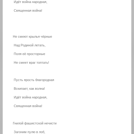
Идёт война народная,
Священная война!
Не смеют крылья чёрные
Над Родиной летать,
Поля её просторные
Не смеет враг топтать!
Пусть ярость благородная
Вскипает, как волна!
Идёт война народная,
Священная война!
Гнилой фашистской нечисти
Загоним пулю в лоб,