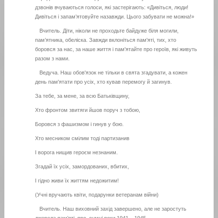
дзвонів вчуваються голоси, які застерігають: «Дивіться, люди!
Дивіться і запам’ятовуйте назавжди. Цього забувати не можна!»
Вчитель. Діти, ніколи не проходьте байдуже біля могили,
пам’ятника, обеліска. Завжди вклоніться пам'яті, тих, хто
боровся за нас, за наше життя і пам'ятайте про героїв, які живуть
разом з нами.
Ведуча. Наш обов'язок не тільки в свята згадувати, а кожен
день пам'ятати про усіх, хто кував перемогу й загинув.
За тебе, за мене, за всю Батьківщину,
Хто фронтом звитяги йшов поруч з тобою,
Боровся з фашизмом і гинув у бою.
Хто месником смілим тоді партизанив
І ворога нищив героєм незнаним.
Згадай їх усіх, замордованих, вбитих,
І гідно живи їх життям недожитим!
(Учні вручають квіти, подарунки ветеранам війни)
Вчитель. Наш виховний захід завершено, але не заростуть