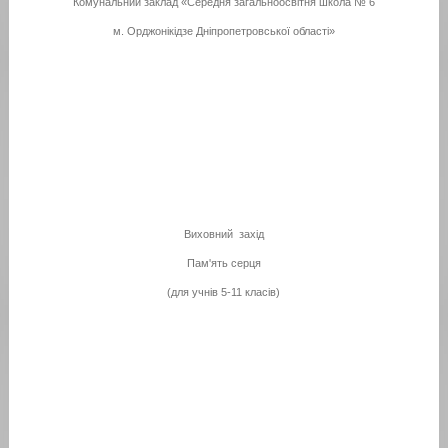
Комунальний заклад «Середня загальноосвітня школа № 6
м. Орджонікідзе Дніпропетровської області»
Виховний захід
Пам'ять серця
(для учнів 5-11 класів)