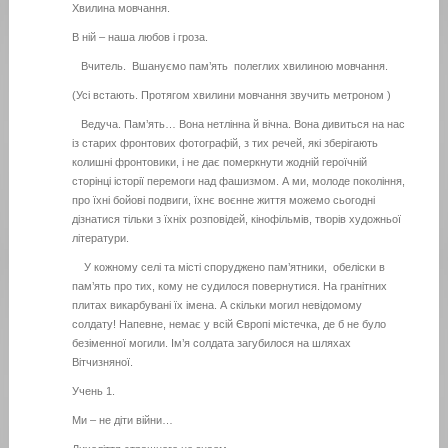
Хвилина мовчання.
В ній – наша любов і гроза.
Вчитель. Вшануємо пам’ять полеглих хвилиною мовчання.
(Усі встають. Протягом хвилини мовчання звучить метроном )
Ведуча. Пам’ять… Вона нетлінна й вічна. Вона дивиться на нас
із старих фронтових фотографій, з тих речей, які зберігають
колишні фронтовики, і не дає померкнути жодній героїчній
сторінці історії перемоги над фашизмом. А ми, молоде покоління,
про їхні бойові подвиги, їхнє воєнне життя можемо сьогодні
дізнатися тільки з їхніх розповідей, кінофільмів, творів художньої
літератури.
У кожному селі та місті споруджено пам’ятники, обеліски в
пам’ять про тих, кому не судилося повернутися. На гранітних
плитах викарбувані їх імена. А скільки могил невідомому
солдату! Напевне, немає у всій Європі містечка, де б не було
безіменної могили. Ім’я солдата загубилося на шляхах
Вітчизняної.
Учень 1.
Ми – не діти війни…