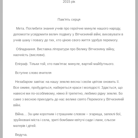
2015 рік
Пам’ять серця
Мета. Поглибити знання учнів про героїчне минуле нашого народу,
допомогти усвідомити велич подвигу у Вітчизняній війні, виховувати в
учнів шану і повагу до тих, хто ціною свого життя здобув перемогу.
Обладнання. Виставка літератури про Велику Вітчизняну війну,
наочність (вислови).
Епіграф. Тільки той, хто пам’ятає минуле, вартий майбутнього.
Вступне слово вчителя
Незабаром завітає на нашу землю весна і своїм цвітом оновить її.
Все оживе, пробудиться, набереться краси і молодості. Здається, що
навесні ми по-особливому, ніжно й трепетно, любимо рідну землю. Бо
саме з весною приходить до нас велике свято Перемоги у Вітчизняній
війні.
Війна… За цим коротким і страшним словом – згарища, запеклі бої,
зруйновані міста і села, зриті бомбами квітучі сади і лани, сльози
матерів і дітей.
Ведуча.