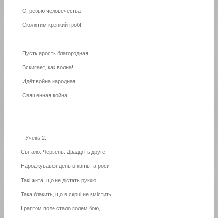
Отребью человечества
Сколотим крепкий гроб!
Пусть ярость благородная
Вскипает, как волна!
Идёт война народная,
Священная война!
Учень 2.
Світало. Червень. Двадцять друге.
Народжувався день із квітів та роси.
Такі жита, що не дістать рукою,
Така блакить, що в серці не вмістить.
І раптом поле стало полем бою,