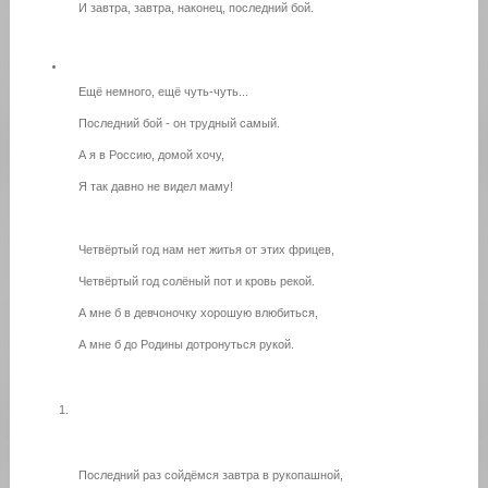
И завтра, завтра, наконец, последний бой.
Ещё немного, ещё чуть-чуть...
Последний бой - он трудный самый.
А я в Россию, домой хочу,
Я так давно не видел маму!
Четвёртый год нам нет житья от этих фрицев,
Четвёртый год солёный пот и кровь рекой.
А мне б в девчоночку хорошую влюбиться,
А мне б до Родины дотронуться рукой.
Последний раз сойдёмся завтра в рукопашной,