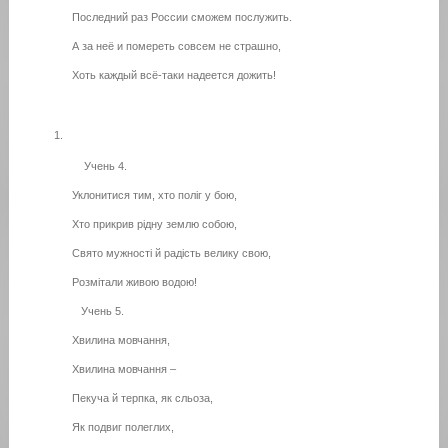
Последний раз России сможем послужить.
А за неё и помереть совсем не страшно,
Хоть каждый всё-таки надеется дожить!
Учень 4.
Уклонитися тим, хто поліг у бою,
Хто прикрив рідну землю собою,
Свято мужності й радість велику свою,
Розмітали живою водою!
Учень 5.
Хвилина мовчання,
Хвилина мовчання –
Пекуча й терпка, як сльоза,
Як подвиг полеглих,