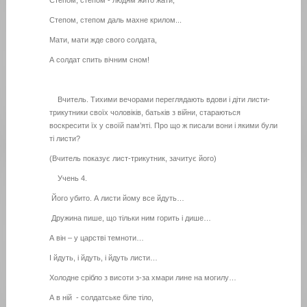
Степом, степом - людям жито жати,
Степом, степом даль махне крилом...
Мати, мати жде свого солдата,
А солдат спить вічним сном!
Вчитель. Тихими вечорами переглядають вдови і діти листи-
трикутники своїх чоловіків, батьків з війни, стараються
воскресити їх у своїй пам’яті. Про що ж писали вони і якими були
ті листи?
(Вчитель показує лист-трикутник, зачитує його)
Учень 4.
Його убито. А листи йому все йдуть…
Дружина пише, що тільки ним горить і дише…
А він – у царстві темноти…
І йдуть, і йдуть, і йдуть листи…
Холодне срібло з висоти з-за хмари лине на могилу…
А в ній - солдатське біле тіло,