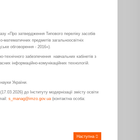
казу «Про затвердження Типового переліку засобів
чо-математичних предметів загальноосвітніх
ське обговорення - 2016»).
-технічного забезпечення навчальних кабінетів з
асних інформаційно-комунікаційних технологій.
 науки України.
7.03.2026) до Інституту модернізації змісту освіти
mail:
s_manag@imzo.gov.ua
(контактна особа:
Наступна