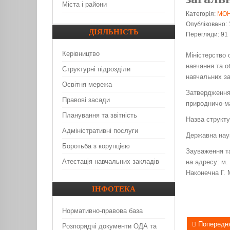
Міста і райони
Категорія:
МО
Опубліковано:
ДІЯЛЬНІСТЬ
Перегляди: 91
Керівництво
Міністерство 
навчання та о
Структурні підрозділи
навчальних за
Освітня мережа
Затвердження 
Правові засади
природничо-ма
Планування та звітність
Назва структу
Адміністративні послуги
Державна наук
Боротьба з корупцією
Зауваження та
Атестація навчальних закладів
на адресу: м.
Наконечна Г. М
ІНФОТЕКА
Нормативно-правова база
Попередн
Розпорядчі документи ОДА та