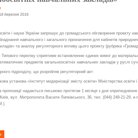
Н
 18 березня 2016
освіти і науки України запрошує до громадського обговорення проекту на
бладнання навчального і загального призначення для кабінетів природни
кладів» та аналізу регуляторного впливу цього проекту (рубрика «Громад
Типового переліку сприятиме встановленню єдиних вимог до матеріально
тематичних предметів загальноосвітніх навчальних закладів у руслі суч
рного підрозділу, що розробляв регуляторний акт:
ова установа «Інститут модернізації змісту освіти» Міністерства освіти і
 пропозиції надаються письмово протягом 1 місяця з дня оприлюднення (1
 Київ, вул. Митрополита Василя Липківського, 36, тел. (044) 248-21-29, e-
.).
я