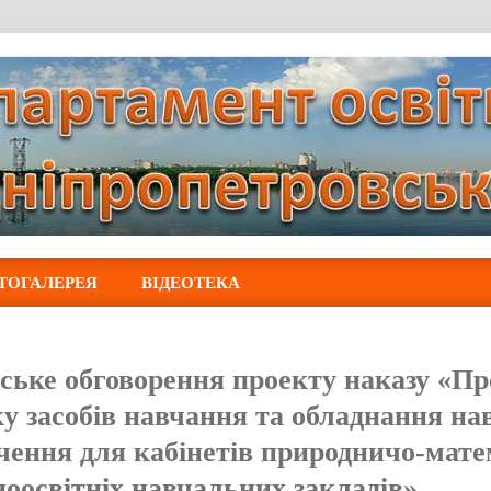
ТОГАЛЕРЕЯ
ВІДЕОТЕКА
ське обговорення проекту наказу «Пр
ку засобів навчання та обладнання на
чення для кабінетів природничо-мат
ноосвітніх навчальних закладів»