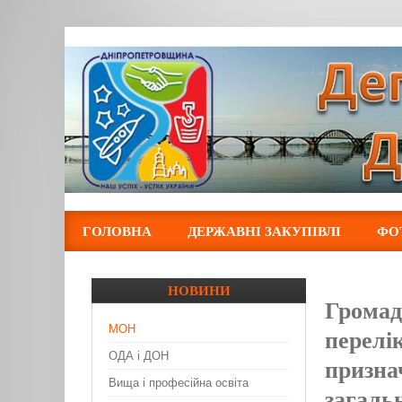
ГОЛОВНА
ДЕРЖАВНІ ЗАКУПІВЛІ
ФО
НОВИНИ
Громад
МОН
перелі
ОДА і ДОН
призна
Вища і професійна освіта
загаль