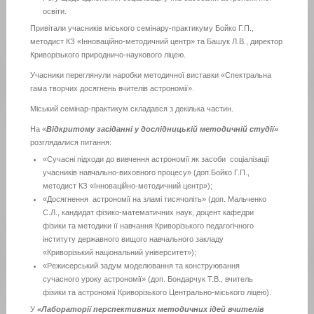
освіти.
Привітали учасників міського семінару-практикуму Бойко Г.П.,
методист КЗ «Інноваційно-методичний центр» та Башук Л.В., директор
Криворізького природничо-наукового ліцею.
Учасники переглянули наробки методичної виставки «Спектральна
гама творчих досягнень вчителів астрономії».
Міський семінар-практикум складався з декілька частин.
На «
Відкритому засіданні у дослідницькій методичній студії»
розглядалися питання:
«Сучасні підходи до вивчення астрономії як засоби соціалізації
учасників навчально-виховного процесу» (доп.Бойко Г.П.,
методист КЗ «Інноваційно-методичний центр»);
«Досягнення астрономії на зламі тисячоліть» (доп. Мальченко
С.Л., кандидат фізико-математичних наук, доцент кафедри
фізики та методики її навчання Криворізького педагогічного
інституту державного вищого навчального закладу
«Криворізький національний університет»);
«Режисерський задум моделювання та конструювання
сучасного уроку астрономії» (доп. Бондарчук Т.В., вчитель
фізики та астрономії Криворізького Центрально-міського ліцею).
У
«Лабораторії перспективних методичних ідей вчителів