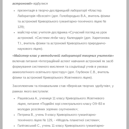
астрономії»
відбулися
презентація в творчо-дослідницькій лабораторії «Кластер.
Лабораторія «Всесвіт» (доп. Голобородько В.А., вчитель фізики
та астрономії Криворізького гуманітарно-технічного ліцею №
129);
майстер-клас учителя-дослідника «Сучасний погляд на урок
астрономії. «Системи лічби часу. Календарі» (доп. Харитонова
Т.І., вчитель фізики та астрономії Криворізького природничо-
наукового ліцею).
«
Майстер-клас у методичній лабораторії творчих
учителів»
включав питання «Інтеграційний аспект навчання астрономії як засіб
формування системного мислення та соціалізації учнів в умовах
акмеологічного освітнього простору» (доп. Глубенок С.В., вчитель
фізики та астрономії Криворізького Жовтневого ліцею).
Захоплюючим та пізнавальним став «Вернісаж творчих здобутків», у
рамках якого виступили:
Рашевська А., учениця 11 класу Криворізького Жовтневого
ліцею, питання
«
Подвійні зорі спектрального класу О9–В3 в
молодих розсіяних зоряних скупченнях»;
Петрина В., учень 9 класу Криворізького гуманітарно-
технічного ліцею № 129, - «Модель планетної системи»;
Галітовський С., учень 11 класу Криворізького гуманітарно-