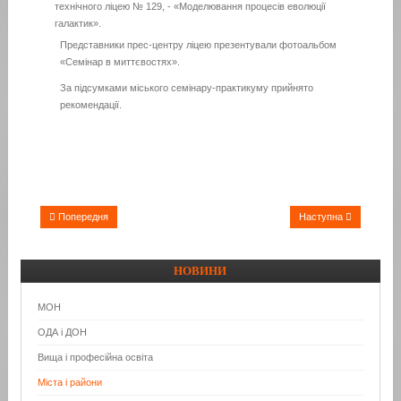
технічного ліцею № 129, - «Моделювання процесів еволюції
галактик».
Представники прес-центру ліцею презентували фотоальбом
«Семінар в миттєвостях».
За підсумками міського семінару-практикуму прийнято
рекомендації.
Попередня
Наступна
НОВИНИ
МОН
ОДА і ДОН
Вища і професійна освіта
Міста і райони