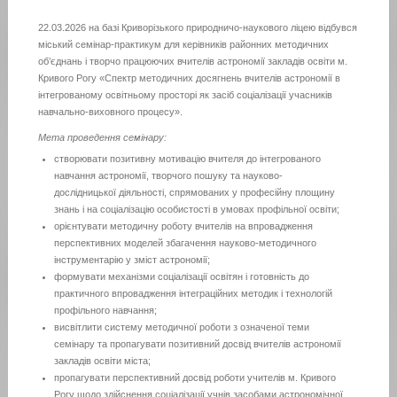
22.03.2026 на базі Криворізького природничо-наукового ліцею відбувся
міський семінар-практикум для керівників районних методичних
об’єднань і творчо працюючих вчителів астрономії закладів освіти м.
Кривого Рогу «Спектр методичних досягнень вчителів астрономії в
інтегрованому освітньому просторі як засіб соціалізації учасників
навчально-виховного процесу».
Мета проведення семінару:
створювати позитивну мотивацію вчителя до інтегрованого
навчання астрономії, творчого пошуку та науково-
дослідницької діяльності, спрямованих у професійну площину
знань і на соціалізацію особистості в умовах профільної освіти;
орієнтувати методичну роботу вчителів на впровадження
перспективних моделей збагачення науково-методичного
інструментарію у зміст астрономії;
формувати механізми соціалізації освітян і готовність до
практичного впровадження інтеграційних методик і технологій
профільного навчання;
висвітлити систему методичної роботи з означеної теми
семінару та пропагувати позитивний досвід вчителів астрономії
закладів освіти міста;
пропагувати перспективний досвід роботи учителів м. Кривого
Рогу щодо здійснення соціалізації учнів засобами астрономічної