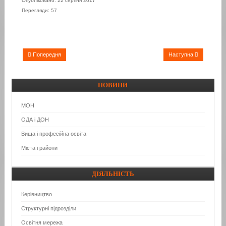
Опубліковано: 22 серпня 2017
Перегляди: 57
Попередня
Наступна
НОВИНИ
МОН
ОДА і ДОН
Вища і професійна освіта
Міста і райони
ДІЯЛЬНІСТЬ
Керівництво
Структурні підрозділи
Освітня мережа