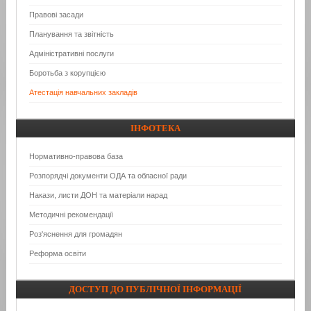
Правові засади
Планування та звітність
Адміністративні послуги
Боротьба з корупцією
Атестація навчальних закладів
ІНФОТЕКА
Нормативно-правова база
Розпорядчі документи ОДА та обласної ради
Накази, листи ДОН та матеріали нарад
Методичні рекомендації
Роз'яснення для громадян
Реформа освіти
ДОСТУП
ДО ПУБЛІЧНОЇ ІНФОРМАЦІЇ