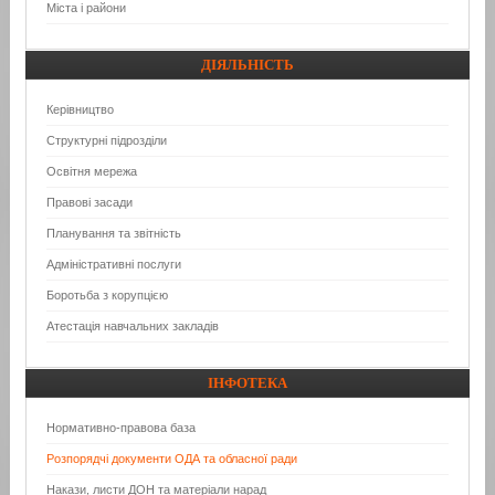
Міста і райони
ДІЯЛЬНІСТЬ
Керівництво
Структурні підрозділи
Освітня мережа
Правові засади
Планування та звітність
Адміністративні послуги
Боротьба з корупцією
Атестація навчальних закладів
ІНФОТЕКА
Нормативно-правова база
Розпорядчі документи ОДА та обласної ради
Накази, листи ДОН та матеріали нарад