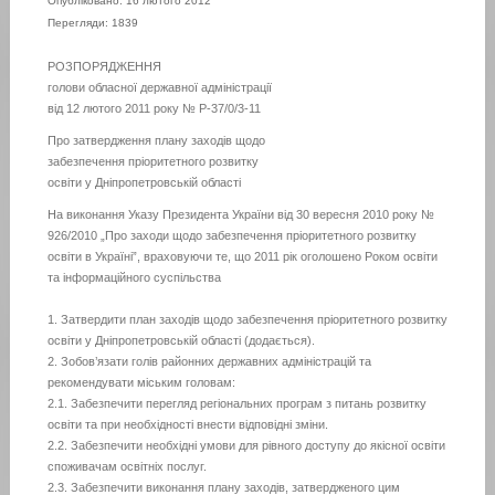
Опубліковано: 16 лютого 2012
Перегляди: 1839
РОЗПОРЯДЖЕННЯ
голови обласної державної адміністрації
від 12 лютого 2011 року № Р-37/0/3-11
Про затвердження плану заходів щодо
забезпечення пріоритетного розвитку
освіти у Дніпропетровській області
На виконання Указу Президента України від 30 вересня 2010 року №
926/2010 „Про заходи щодо забезпечення пріоритетного розвитку
освіти в Україні”, враховуючи те, що 2011 рік оголошено Роком освіти
та інформаційного суспільства
1. Затвердити план заходів щодо забезпечення пріоритетного розвитку
освіти у Дніпропетровській області (додається).
2. Зобов’язати голів районних державних адміністрацій та
рекомендувати міським головам:
2.1. Забезпечити перегляд регіональних програм з питань розвитку
освіти та при необхідності внести відповідні зміни.
2.2. Забезпечити необхідні умови для рівного доступу до якісної освіти
споживачам освітніх послуг.
2.3. Забезпечити виконання плану заходів, затвердженого цим