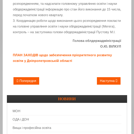
розпорядженням, та надсилати головному управлінню освіти і науки
облдержадміністрації інформацію про стан його виконання до 15 числа,
перед початком нового кварталу.
3. Координацію роботи щодо виконання цього розпорядження покласти
на головне управління освіти і науки облдержадміністрації (Мегега),
контроль – на заступника голови облдержадміністрації Пустову М.І.
Голова облдержадміністрації
О.Ю. ВІЛКУЛ
ПЛАН ЗАХОДІВ щодо забезпечення пріоритетного розвитку
освіти у Дніпропетровській області
Попередня
Наступна
НОВИНИ
МОН
ОДА і ДОН
Вища і професійна освіта