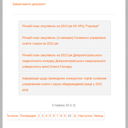
Завантажити документ
Річний план зпкупівель на 2013 рік КЗ НРЦ "Горлиця"
Річний план закупівель (зі змінами) Головного управління
освіти і науки на 2012 рік
Річний план закупівель на 2013 рік Дніпропетровського
педагогічного коледжу Дніпропетровського національного
університету імені Олеся Гончара
Інформація щодо проведених конкурсних торгів головним
управлінням освіти і науки облдержадміністрації у 2011
році
Сторінка 10 із 11
Початок
Попередня
2
3
4
5
6
7
8
9
10
11
Наступна
Кінець