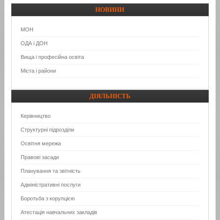
НОВИНИ
МОН
ОДА і ДОН
Вища і професійна освіта
Міста і райони
ДІЯЛЬНІСТЬ
Керівництво
Структурні підрозділи
Освітня мережа
Правові засади
Планування та звітність
Адміністративні послуги
Боротьба з корупцією
Атестація навчальних закладів