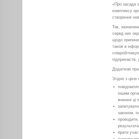
«Про засади з
комплексу орг
створення нов
Так, зазначен
серед них окр
щодо припинен
також в інфор
співробітництв
підприємств, 
Додаткові пра
Згідно з цією
повідомлят
іншим орга
вчинені ці
запитувати
законом, і
проводити,
результата
брати учас
вносити пр