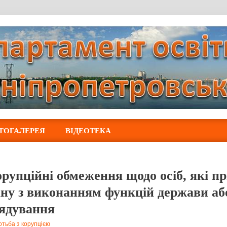
ТОГАЛЕРЕЯ
ВІДЕОТЕКА
рупційні обмеження щодо осіб, які п
ану з виконанням функцій держави аб
ядування
тьба з корупцією