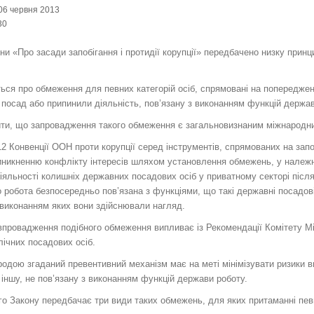
06 червня 2013
30
ни «Про засади запобігання і протидії корупції» передбачено низку принц
ься про обмеження для певних категорій осіб, спрямовані на попередженн
 посад або припинили діяльність, пов’язану з виконанням функцій держа
ити, що запровадження такого обмеження є загальновизнаним міжнародн
12 Конвенції ООН проти корупції серед інструментів, спрямованих на запо
иникненню конфлікту інтересів шляхом установлення обмежень, у належн
іяльності колишніх державних посадових осіб у приватному секторі після
о робота безпосередньо пов’язана з функціями, що такі державні посадов
 виконанням яких вони здійснювали нагляд.
впровадження подібного обмеження випливає із Рекомендації Комітету Мі
лічних посадових осіб.
одою згаданий превентивний механізм має на меті мінімізувати ризики в
іншу, не пов’язану з виконанням функцій держави роботу.
го Закону передбачає три види таких обмежень, для яких притаманні певн