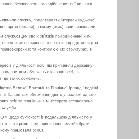
оцесі безпосереднього здійснення тієї чи іншої
рипинили службу, представляти інтереси будь-якої
ю є орган (органи), в якому (яких) вони працювали.
 службовцем своїх зв’язків при здійсненні ним
в, серед яких поширеною є практика представництва
у правоохоронних та контролюючих структурах, в
ресів у діяльності осіб, які припинили державну
аконодавством обмежень стосовно осіб, які
і дії таких обмежень.
ство Великої Британії та Північної Ірландії подібні
ів. В Канаді такі обмеження діють упродовж одного
вих осіб та працівників міністерств встановлено
я служби.
вцям щодо сумісності із подальшою діяльністю у
гом п’яти років після припинення служби брати
 якому працювала особа.