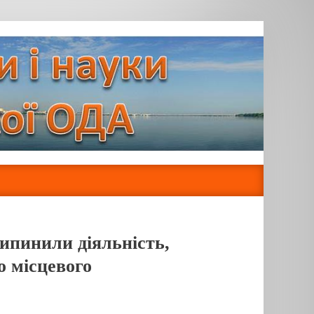
рипинили діяльність,
о місцевого