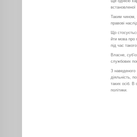
Ще однією хар
встановленої 
Таким чином, 
правові наслі
Що стосується
йти мова про 
під час таког
Власне, суб’є
службових пов
З наведеного 
діяльність, п
таких осіб. В
політики.