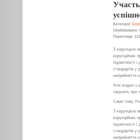
Участь
успішн
Категорія:
Боро
Опубліковано: 
Перегляди: 11
З корупцією м
корупційних п
підзвітності 
стандартів у 
неприйняття к
Але жоден з ц
свідчить про 
Саме тому Уча
З корупцією м
корупційних п
підзвітності 
стандартів у 
неприйняття к