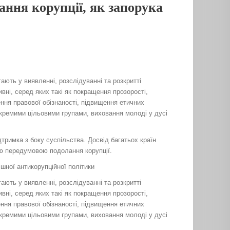
ання корупції, як запорука
ають у виявленні, розслідуванні та розкритті
вні, серед яких такі як покращення прозорості,
ення правової обізнаності, підвищення етичних
окремими цільовими групами, виховання молоді у дусі
дтримка з боку суспільства. Досвід багатьох країн
ною передумовою подолання корупції.
шної антикорупційної політики
ають у виявленні, розслідуванні та розкритті
вні, серед яких такі як покращення прозорості,
ення правової обізнаності, підвищення етичних
окремими цільовими групами, виховання молоді у дусі