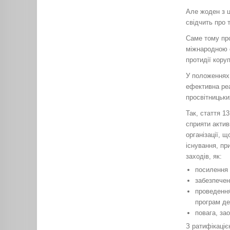
Але жоден з ц
свідчить про 
Саме тому про
міжнародною с
протидії коруп
У положеннях 
ефективна реа
просвітницьки
Так, стаття 1
сприяти актив
організації, 
існування, пр
заходів, як:
посилення 
забезпечен
проведення
програм де
повага, за
З ратифікаціє