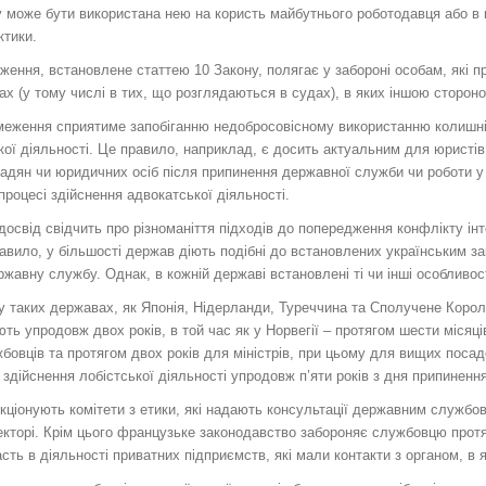
може бути використана нею на користь майбутнього роботодавця або в пр
ктики.
ення, встановлене статтею 10 Закону, полягає у забороні особам, які п
ах (у тому числі в тих, що розглядаються в судах), в яких іншою стороно
еження сприятиме запобіганню недобросовісному використанню колишнім
ої діяльності. Це правило, наприклад, є досить актуальним для юристі
мадян чи юридичних осіб після припинення державної служби чи роботи 
 процесі здійснення адвокатської діяльності.
освід свідчить про різноманіття підходів до попередження конфлікту інте
авило, у більшості держав діють подібні до встановлених українським з
жавну службу. Однак, в кожній державі встановлені ті чи інші особливост
у таких державах, як Японія, Нідерланди, Туреччина та Сполучене Королів
ть упродовж двох років, в той час як у Норвегії – протягом шести місяц
бовців та протягом двох років для міністрів, при цьому для вищих посадо
здійснення лобістської діяльності упродовж п’яти років з дня припиненн
кціонують комітети з етики, які надають консультації державним службо
кторі. Крім цього французьке законодавство забороняє службовцю протя
сть в діяльності приватних підприємств, які мали контакти з органом, в