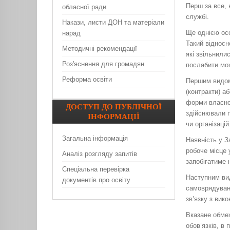
Перш за все, 
обласної ради
службі.
Накази, листи ДОН та матеріали
Ще однією осо
нарад
Такий віднос
Методичні рекомендації
які звільнили
Роз'яснення для громадян
послабити мо
Реформа освіти
Першим видом
(контракти) а
форми власнос
ДОСТУП
ДО ПУБЛІЧНОЇ
здійснювали п
ІНФОРМАЦІЇ
чи організацій
Загальна інформація
Наявність у З
робоче місце 
Аналіз розгляду запитів
запобігатиме 
Спеціальна перевірка
Наступним вид
документів про освіту
самоврядуванн
зв’язку з вик
Вказане обмеж
обов’язків, в