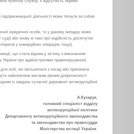
или публічну службу, є відсутність окремо
 підприємницької діяльності може тягнути за собою
ичної юридичної особи, то у даному випадку може
 суді) або знову ж таки про недійсність досягнутих
тересів у комерційних операціях тощо).
мації, що стала відома у зв’язку з виконанням
у України про адміністративні правопорушення).
для осіб, які звільнилися з посад або припинили
бути забезпечене високим рівнем доброчесності
 одним із завдань сучасної державної антикорупційної
А.Кухарук,
головний спеціаліст відділу
антикорупційної політики
Департаменту антикорупційного законодавства
та законодавства про правосуддя
Міністерства юстиції України