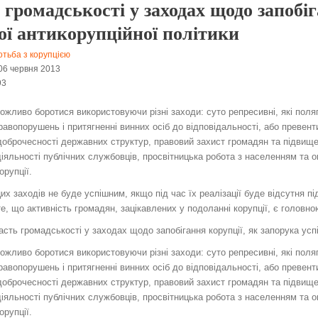
 громадськості у заходах щодо запобіг
ої антикорупційної політики
тьба з корупцією
06 червня 2013
93
ожливо боротися використовуючи різні заходи: суто репресивні, які поляг
равопорушень і притягненні винних осіб до відповідальності, або превенти
і доброчесності державних структур, правовий захист громадян та підвищ
діяльності публічних службовців, просвітницька робота з населенням та 
орупції.
их заходів не буде успішним, якщо під час їх реалізації буде відсутня пі
те, що активність громадян, зацікавлених у подоланні корупції, є голов
сть громадськості у заходах щодо запобігання корупції, як запорука успі
ожливо боротися використовуючи різні заходи: суто репресивні, які поляг
равопорушень і притягненні винних осіб до відповідальності, або превенти
і доброчесності державних структур, правовий захист громадян та підвищ
діяльності публічних службовців, просвітницька робота з населенням та 
орупції.