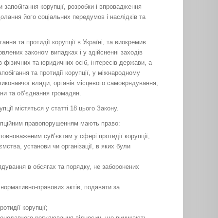
и запобігання корупції, розробки і впровадження
олання його соціальних передумов і наслідків та
ння та протидії корупції в Україні, та виокремив
новлених законом випадках і у здійсненні заходів
 фізичних та юридичних осіб, інтересів держави, а
побігання та протидії корупції, у міжнародному
в виконавчої влади, органів місцевого самоврядування,
яни та об’єднання громадян.
пції містяться у статті 18 цього Закону.
рупційним правопорушенням мають право:
овноваженим суб’єктам у сфері протидії корупції,
ємства, установи чи організації, в яких були
ядування в обсягах та порядку, не заборонених
 нормативно-правових актів, подавати за
отидії корупції;
аконодавчого регулювання відносин, що виникають