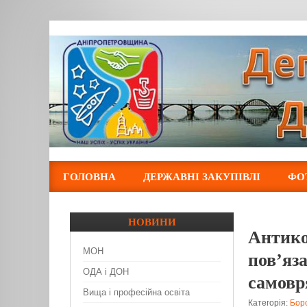
ГОЛОВНА
ДЕРЖАВНІ ЗАКУПІВЛІ
ФО
НОВИНИ
Антико
МОН
пов’яз
ОДА і ДОН
самовр
Вища і професійна освіта
Категорія:
Боро