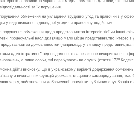
актерною особливістю української моделі обмежень для осіб, які припин
відповідальності за їх порушення.
порушення обмеження на укладання трудових угод та правочинів у сфері
дки у виді визнання відповідної угоди чи правочину недійсним.
 порушення обмеження щодо представництва інтересів тієї чи іншої фіз
певні процесуальні наслідки (якщо мало місце представництво інтересів у
о представництва домовленостей (наприклад, у випадку представництва ін
ктами адміністративної відповідальності за незаконне використання інфор
8
новажень, є лише особи, які перебувають на службі (стаття 172
Кодекс
можна дійти висновку, що в українському варіанті додержання обмежень 
ов’язану з виконанням функцій держави, місцевого самоврядування, має 
 свою чергу, забезпечення доброчесної поведінки публічних службовців є