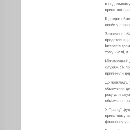
в подальшому 
приватної пра
Ще одне обмеж
особи у справ
Зазначене обм
представницьк
інтересів гро
тому числі, в
Міжнародний д
службу. Як пр
припинили дер
До прикладу, 
обмеження дію
року для служ
обмеження на 
У Франції фун
приватному се
фінансову уча