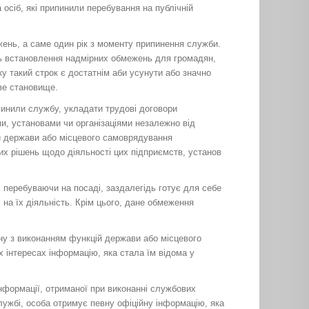
 осіб, які припинили перебування на публічній
ежень, а саме один рік з моменту припинення служби.
ть встановлення надмірних обмежень для громадян,
ку такий строк є достатнім аби усунути або значно
ве становище.
инили службу, укладати трудові договори
ми, установами чи організаціями незалежно від
й держави або місцевого самоврядування
их рішень щодо діяльності цих підприємств, установ
 перебуваючи на посаді, заздалегідь готує для себе
 на їх діяльність. Крім цього, дане обмеження
ну з виконанням функцій держави або місцевого
 інтересах інформацію, яка стала їм відома у
нформації, отриманої при виконанні службових
лужбі, особа отримує певну офіційну інформацію, яка