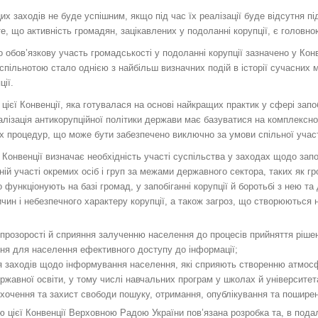
их заходів не буде успішним, якщо під час їх реалізації буде відсутня пі
те, що активність громадян, зацікавлених у подоланні корупції, є голов
 обов’язкову участь громадськості у подоланні корупції зазначено у Конв
пільнотою стало однією з найбільш визначних подій в історії сучасних 
ції.
цієї Конвенції, яка готувалася на основі найкращих практик у сфері запо
лізація антикорупційної політики держави має базуватися на комплексн
х процедур, що може бути забезпечено виключно за умови спільної участі
3 Конвенції визначає необхідність участі суспільства у заходах щодо запоб
ній участі окремих осіб і груп за межами державного сектора, таких як гр
що функціонують на базі громад, у запобіганні корупції й боротьбі з нею 
ичин і небезпечного характеру корупції, а також загроз, що створюються
прозорості й сприяння залученню населення до процесів прийняття ріше
ня для населення ефективного доступу до інформації;
 заходів щодо інформування населення, які сприяють створенню атмосфе
ржавної освіти, у тому числі навчальних програм у школах й університет
охочення та захист свободи пошуку, отримання, опублікування та поширен
ю цієї Конвенції Верховною Радою України пов’язана розробка та, в пода