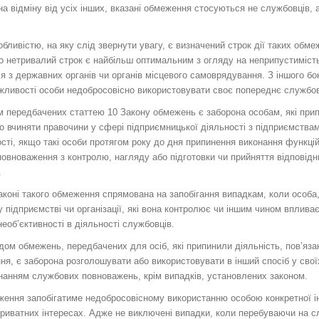
на відміну від усіх інших, вказані обмеження стосуються не службовців, а
бливістю, на яку слід звернути увагу, є визначений строк дії таких обм
но нетривалий строк є найбільш оптимальним з огляду на неприпустиміс
ся з державних органів чи органів місцевого самоврядування. З іншого бо
жливості особи недобросовісно використовувати своє попереднє службо
 передбачених статтею 10 Закону обмежень є заборона особам, які прип
бо вчиняти правочини у сфері підприємницької діяльності з підприємства
ті, якщо такі особи протягом року до дня припинення виконання функці
овноваження з контролю, нагляду або підготовки чи прийняття відповідн
.
аконі такого обмеження спрямована на запобігання випадкам, коли особа,
у підприємстві чи організації, які вона контролює чи іншим чином впливає
необ’єктивності в діяльності службовців.
ом обмежень, передбачених для осіб, які припинили діяльність, пов’яза
я, є заборона розголошувати або використовувати в інший спосіб у своїх
онанням службових повноважень, крім випадків, установлених законом.
ення запобігатиме недобросовісному використанню особою конкретної і
 приватних інтересах. Адже не виключені випадки, коли перебуваючи на с