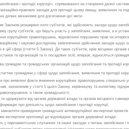
апобігання і протидії корупції», спрямованого на створення дієвої систем
анізаційно-правових заходів для протидії цьому явищу, виявлення та под
их дієвих механізмів для досягнення цієї мети.
им Законом розширено коло суб’єктів, які здійснюють заходи щодо запобіга
ему групу суб’єктів, що беруть участь у запобіганні, виявленні, а в уста
ня корупційних правопорушень, відновленні порушених прав чи інтересів
маційному і науково-дослідному забезпеченні здійснення заходів щодо за
і в цій сфері (стаття 5 Закону). До таких суб’єктів, крім місцевих органі
установ та організацій та їх посадових осіб, вперше, відносяться громад
ва громадян та громадських організацій щодо запобігання та протидії кору
 статтею громадяни у сфері щодо запобігання, виявлення та протидії ко
и про виявлені факти вчинення корупційних правопорушень спеціально уп
нам, зазначеним у статті 5 цього Закону, керівництву та колективу підпри
 правопорушення, а також громадськості;
 та одержувати від органів державної влади та органів місцевого самовр
нформацію про діяльність щодо запобігання і протидії корупції;
 замовляти проведення громадської антикорупційної експертизи проектів
ми експертизи пропозиції до відповідних органів державної влади;
ть у парламентських слуханнях та інших заходах з питань запобігання і пр
опозиції суб’єктам права законодавчої ініціативи щодо вдосконалення з