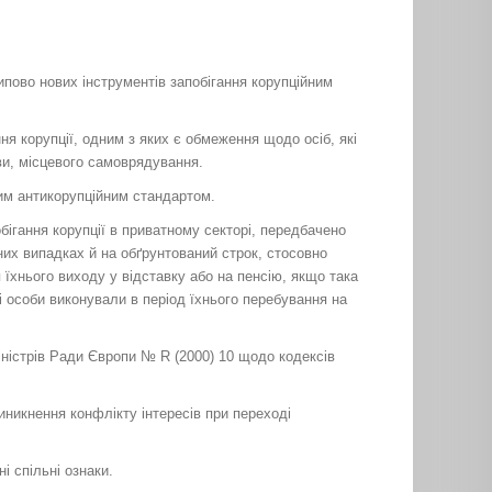
ипово нових інструментів запобігання корупційним
я корупції, одним з яких є обмеження щодо осіб, які
ви, місцевого самоврядування.
им антикорупційним стандартом.
бігання корупції в приватному секторі, передбачено
их випадках й на обґрунтований строк, стосовно
 їхнього виходу у відставку або на пенсію, якщо така
і особи виконували в період їхнього перебування на
ністрів Ради Європи № R (2000) 10 щодо кодексів
иникнення конфлікту інтересів при переході
і спільні ознаки.