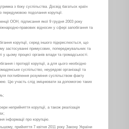
дтримка з боку суспільства. Досвід багатьох країн
ною передумовою подолання корупції.
енції ООН, підписання якої 9 грудня 2003 року
міжнародно-правових відносин у сфері запобігання та
бігання корупції, серед іншого підкреслюється, що
ому застосуванні примусових, попереджувальних та
 у цьому процесі органів влади та громадськості.
ігання і протидії корупції, а для цього необхідно
омадянське суспільство, неурядові організації та
та для поглиблення розуміння суспільством факту
 нею. Цю участь слід зміцнювати за допомогою таких
нь;
ри неприйняття корупції, а також реалізація
ах;
ня інформації про корупцію.
льшому, прийняття 7 квітня 2011 року Закону України