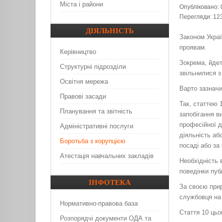
Міста і райони
Опубліковано: 
Перегляди: 12
ДІЯЛЬНІСТЬ
Законом Украї
проявам.
Керівництво
Зокрема, йдет
Структурні підрозділи
звільнилися з
Освітня мережа
Варто зазнач
Правові засади
Так, статтею 
Планування та звітність
запобігання в
професійної д
Адміністративні послуги
діяльність аб
Боротьба з корупцією
посаді або за
Атестація навчальних закладів
Необхідність 
поведінки пуб
ІНФОТЕКА
За своєю прир
службовця на 
Нормативно-правова база
Стаття 10 цьо
Розпорядчі документи ОДА та